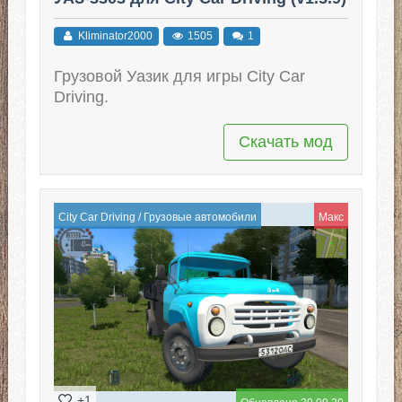
Kliminator2000
1505
1
Грузовой Уазик для игры City Car
Driving.
Скачать мод
City Car Driving
/
Грузовые автомобили
Макс
+1