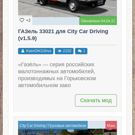
+2
Обновлено 04.04.21
ГАЗель 33021 для City Car Driving
(v1.5.9)
KsenON116rus
2102
1
«Газе́ль» — серия российских
малотоннажных автомобилей,
производимых на Горьковском
автомобильном заво
Скачать мод
City Car Driving
/
Грузовые автомобили
Макс