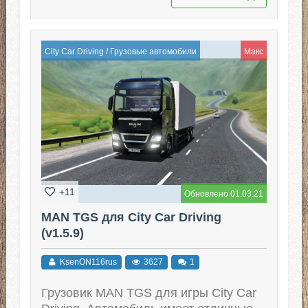
City Car Driving
/
Грузовые автомобили
Макс
+11
Обновлено 01.03.21
MAN TGS для City Car Driving
(v1.5.9)
KsenON116rus
3627
1
Грузовик MAN TGS для игры City Car