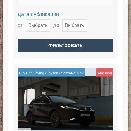
Дата публикации
от
до
City Car Driving
/
Грузовые автомобили
one mod