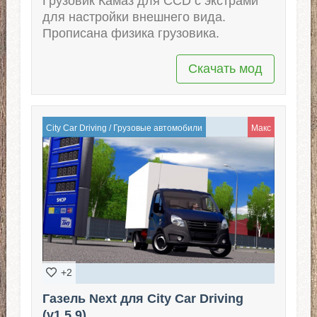
Грузовик Камаз для CCD с экстрами
для настройки внешнего вида.
Прописана физика грузовика.
Скачать мод
City Car Driving
/
Грузовые автомобили
Макс
+2
Газель Next для City Car Driving
(v1.5.9)