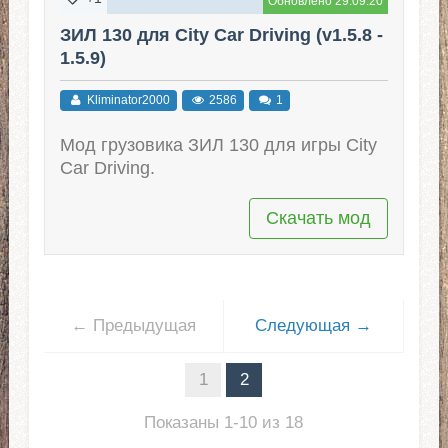
Обновлено 29.09.20
ЗИЛ 130 для City Car Driving (v1.5.8 -
1.5.9)
Kliminator2000
2586
1
Мод грузовика ЗИЛ 130 для игры City
Car Driving.
Скачать мод
← Предыдущая
Следующая →
1
2
Показаны 1-10 из 18