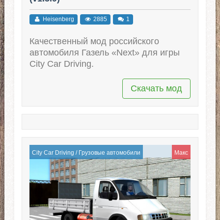
Heisenberg
2885
1
Качественный мод российского
автомобиля Газель «Next» для игры
City Car Driving.
Скачать мод
City Car Driving
/
Грузовые автомобили
Макс