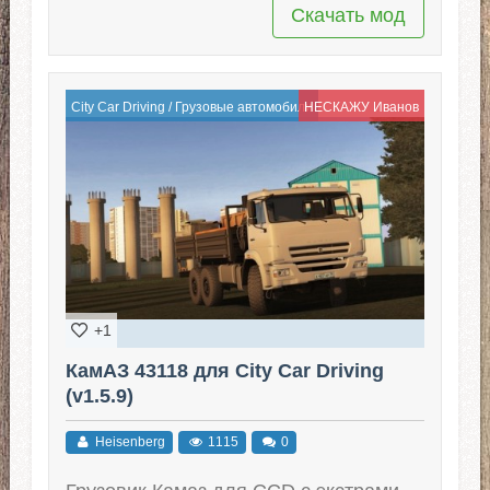
Скачать мод
City Car Driving
/
Грузовые автомобили
НЕСКАЖУ Иванов
+1
КамАЗ 43118 для City Car Driving
(v1.5.9)
Heisenberg
1115
0