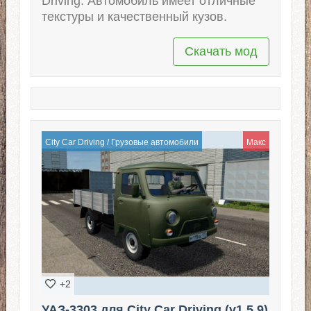
Driving. Автомобиль имеет отличные
текстуры и качественный кузов.
Скачать мод
City Car Driving
/
Грузовые автомобили
Макс
+2
УАЗ-3303 для City Car Driving (v1.5.9)