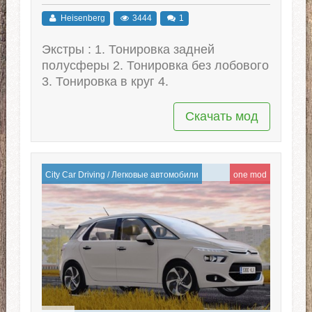
Heisenberg
3444
1
Экстры : 1. Тонировка задней
полусферы 2. Тонировка без лобового
3. Тонировка в круг 4.
Скачать мод
City Car Driving
/
Легковые автомобили
one mod