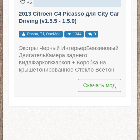
+5
2013 Citroen C4 Picasso для City Car
Driving (v1.5.5 - 1.5.9)
Pasha, TJ, OneMod
1344
0
Экстры Черный ИнтерьерБензиновый
ДвигательКамера заднего
видаФаркопФаркоп + Коробка на
крышеТонированное Стекло ВсеТон
Скачать мод