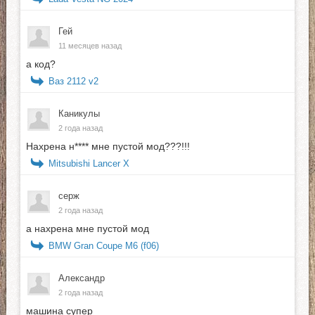
Гей
11 месяцев назад
а код?
Ваз 2112 v2
Каникулы
2 года назад
Нахрена н**** мне пустой мод???!!!
Mitsubishi Lancer X
серж
2 года назад
а нахрена мне пустой мод
BMW Gran Coupe M6 (f06)
Александр
2 года назад
машина супер