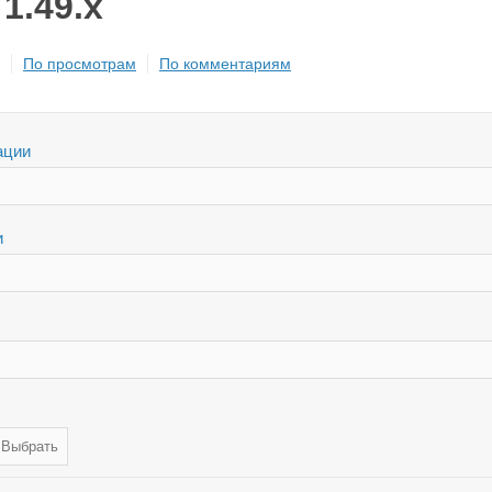
 1.49.x
По просмотрам
По комментариям
ации
и