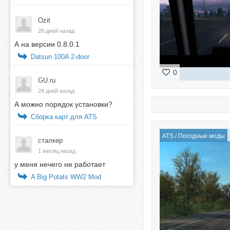
Ozit
26 дней назад
А на версии 0.8.0.1
Datsun 100A 2-door
0
GU.ru
29 дней назад
А можно порядок установки?
Сборка карт для ATS
ATS
/
Погодные моды
сталкер
1 месяц назад
у меня нечего не работает
A Big Potats WW2 Mod