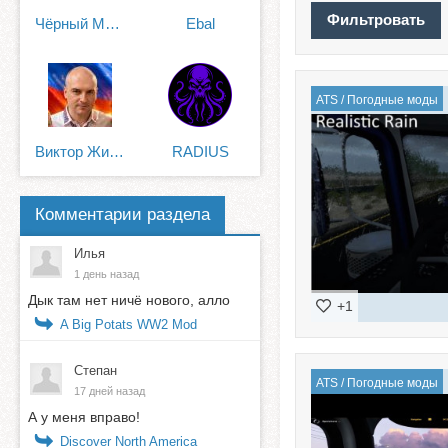
Чёрный Мамба
Ebal
ATS
/
Погодные моды
Виктор Жилин
RADIUS
Комментарии раздела
Илья
1 день назад
Дык там нет ничё нового, алло
+1
A Big Potats WW2 Mod
Степан
ATS
/
Погодные моды
17 дней назад
А у меня вправо!
Discover North America