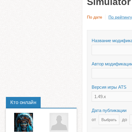
Simulator
По дате
По рейтингу
Название модифик
Автор модификаци
Версия игры ATS
1.49.x
Кто онлайн
Дата публикации
от
до