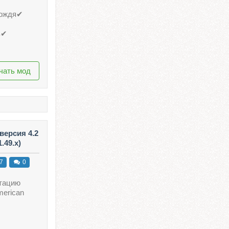
дождя✔
в✔
чать мод
версия 4.2
.49.x)
7
0
тацию
merican