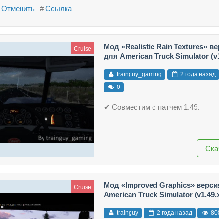
Отменить
#
Ссылка
Мод «Realistic Rain Textures» ве
Cruise
для American Truck Simulator (v1
trainguy_gaming
2 года назад
0
✔ Совместим с патчем 1.49.
Ска
Мод «Improved Graphics» версия
Cruise
American Truck Simulator (v1.49.
trainguy
2 года назад
80