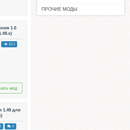
ПРОЧИЕ МОДЫ
рсия 1.0
.49.x)
813
чать мод
 1.49 для
x)
8
0