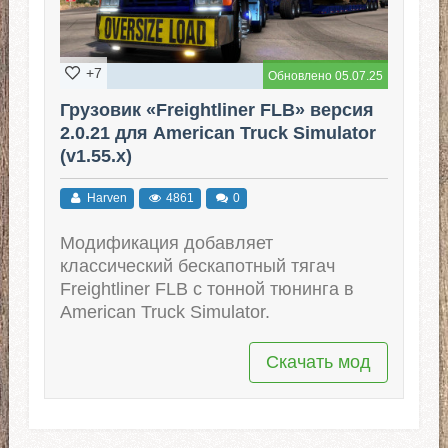
+7
Обновлено 05.07.25
Грузовик «Freightliner FLB» версия
2.0.21 для American Truck Simulator
(v1.55.x)
Harven
4861
0
Модификация добавляет
классический бескапотный тягач
Freightliner FLB с тонной тюнинга в
American Truck Simulator.
Скачать мод