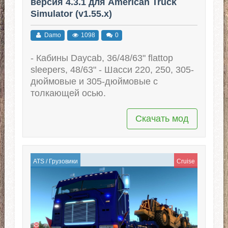
версия 4.3.1 для American Truck
Simulator (v1.55.x)
Damo
1098
0
- Кабины Daycab, 36/48/63" flattop
sleepers, 48/63" - Шасси 220, 250, 305-
дюймовые и 305-дюймовые с
толкающей осью.
Скачать мод
ATS
/
Грузовики
Cruise