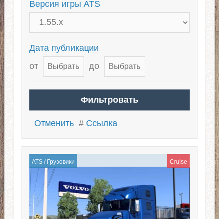
Версия игры ATS
Дата публикации
от
до
Отменить
#
Ссылка
ATS
/
Грузовики
Cruise