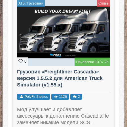
ATS
/
Грузовики
Cruise
0
Обновлено 13.07.25
Грузовик «Freightliner Cascadia»
версия 1.5.5.2 для American Truck
Simulator (v1.55.x)
PolyFir Studios
1126
2
Мод улучшает и добавляет
аксессуары к дополнению CascadiaНе
заменяет никакие модели SCS -