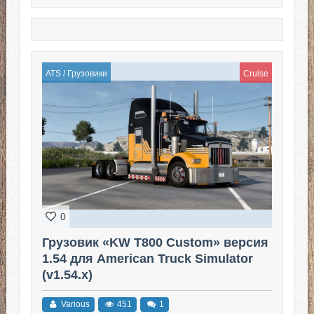
ATS
/
Грузовики
Cruise
0
Грузовик «KW T800 Custom» версия
1.54 для American Truck Simulator
(v1.54.x)
Various
451
1