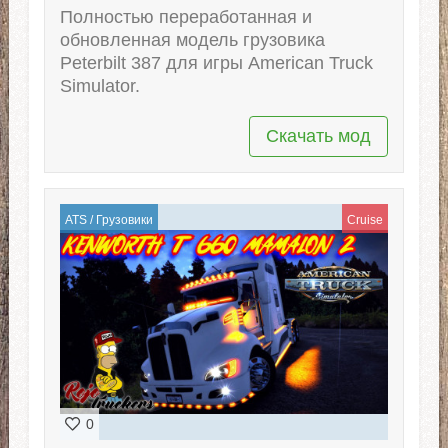
Полностью переработанная и
обновленная модель грузовика
Peterbilt 387 для игры American Truck
Simulator.
Скачать мод
ATS
/
Грузовики
Cruise
0