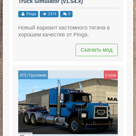
Truck Simulator (v1.54.x)
Pinga
2374
0
Новый вариант кастомного тягача в
хорошем качестве от Pinga.
Скачать мод
ATS
/
Грузовики
Cruise