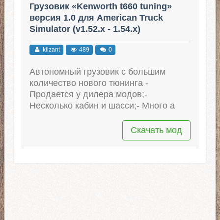
Грузовик «Kenworth t660 tuning»
версия 1.0 для American Truck
Simulator (v1.52.x - 1.54.x)
kilzant
489
0
Автономный грузовик с большим
количество нового тюнинга -
Продается у дилера модов;-
Несколько кабин и шасси;- Много а
Скачать мод