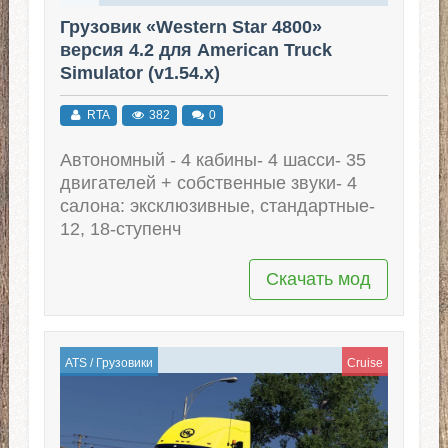
Грузовик «Western Star 4800»
версия 4.2 для American Truck
Simulator (v1.54.x)
RTA
382
0
Автономный - 4 кабины- 4 шасси- 35
двигателей + собственные звуки- 4
салона: эксклюзивные, стандартные-
12, 18-ступенч
Скачать мод
ATS
/
Грузовики
Cruise