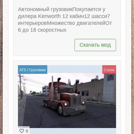
Автономный грузовикПокупается у
дилера Kenworth 12 кабин12 шасси7
интерьеровМножество двигателейОт
6 до 18 скоростных
Скачать мод
ATS
/
Грузовики
Cruise
0