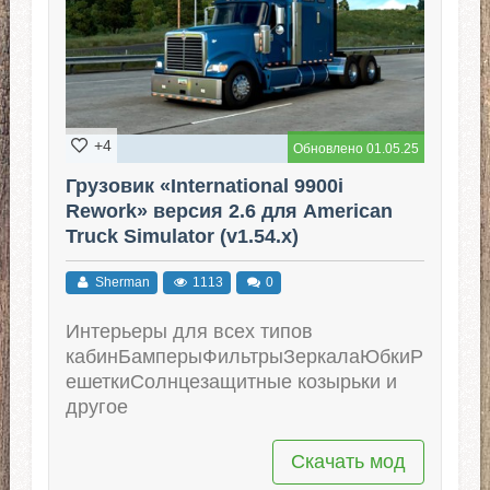
+4
Обновлено 01.05.25
Грузовик «International 9900i
Rework» версия 2.6 для American
Truck Simulator (v1.54.x)
Sherman
1113
0
Интерьеры для всех типов
кабинБамперыФильтрыЗеркалаЮбкиР
ешеткиСолнцезащитные козырьки и
другое
Скачать мод