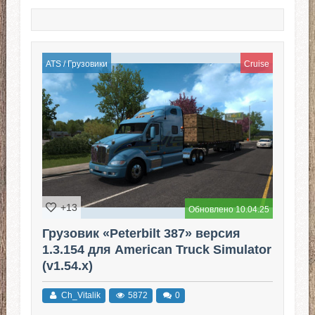
ATS
/
Грузовики
Cruise
+13
Обновлено 10.04.25
Грузовик «Peterbilt 387» версия
1.3.154 для American Truck Simulator
(v1.54.x)
Ch_Vitalik
5872
0