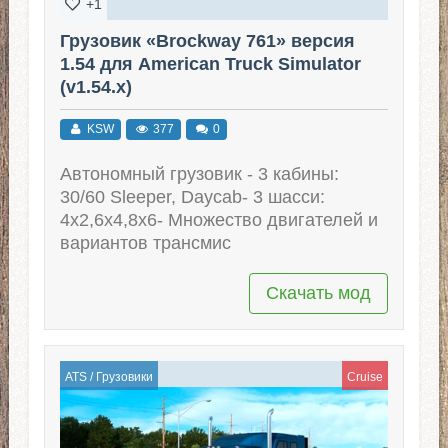
+1
Грузовик «Brockway 761» версия
1.54 для American Truck Simulator
(v1.54.x)
KSW
377
0
Автономный грузовик - 3 кабины:
30/60 Sleeper, Daycab- 3 шасси:
4x2,6x4,8x6- Множество двигателей и
вариантов трансмис
Скачать мод
ATS
/
Грузовики
Cruise