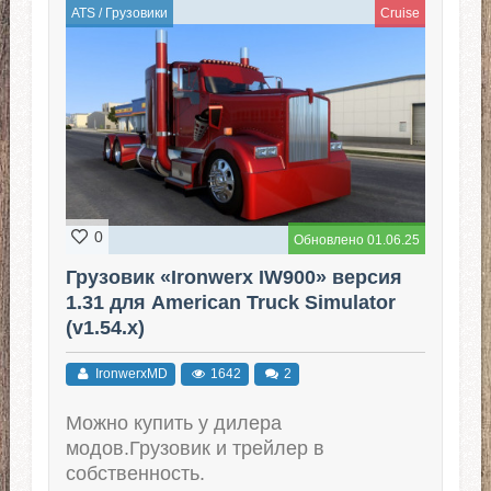
ATS
/
Грузовики
Cruise
0
Обновлено 01.06.25
Грузовик «Ironwerx IW900» версия
1.31 для American Truck Simulator
(v1.54.x)
IronwerxMD
1642
2
Можно купить у дилера
модов.Грузовик и трейлер в
собственность.