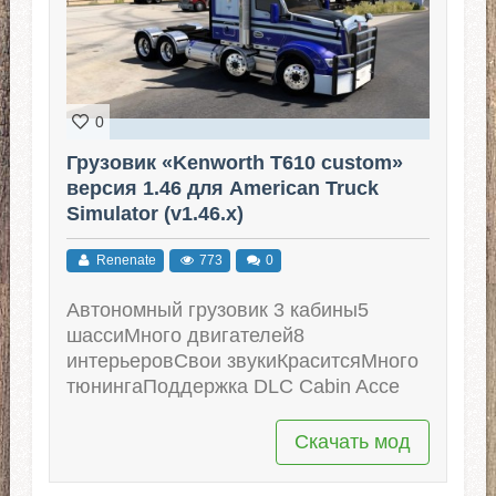
0
Грузовик «Kenworth T610 custom»
версия 1.46 для American Truck
Simulator (v1.46.x)
Renenate
773
0
Автономный грузовик 3 кабины5
шассиМного двигателей8
интерьеровСвои звукиКраситсяМного
тюнингаПоддержка DLC Cabin Acce
Скачать мод