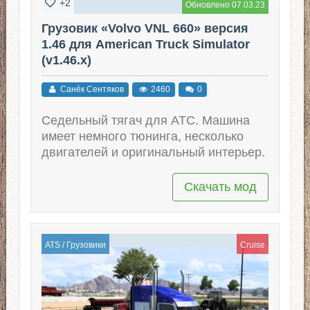
+2
Обновлено 07.03.23
Грузовик «Volvo VNL 660» версия
1.46 для American Truck Simulator
(v1.46.x)
Санёк Сентяков
2460
0
Седельный тягач для АТС. Машина
имеет немного тюнинга, несколько
двигателей и оригинальный интерьер.
Скачать мод
ATS
/
Грузовики
Cruise