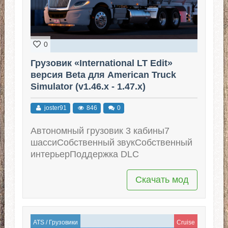
0
Грузовик «International LT Edit»
версия Beta для American Truck
Simulator (v1.46.x - 1.47.x)
joster91
846
0
Автономный грузовик 3 кабины7
шассиСобственный звукСобственный
интерьерПоддержка DLC
Скачать мод
ATS
/
Грузовики
Cruise