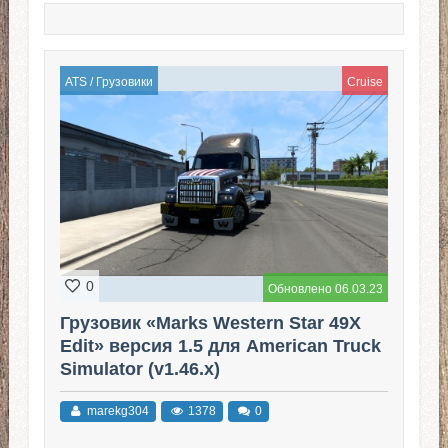
ATS
/
Грузовики
Cruise
0
Обновлено 06.03.23
Грузовик «Marks Western Star 49X
Edit» версия 1.5 для American Truck
Simulator (v1.46.x)
marekg304
1378
0