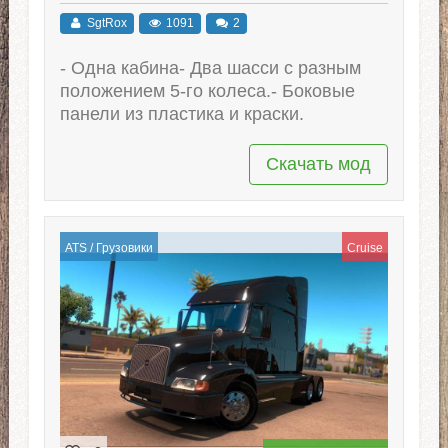
SgtRox
1091
2
- Одна кабина- Два шасси с разным
положением 5-го колеса.- Боковые
панели из пластика и краски.
Скачать мод
ATS
/
Грузовики
Cruise