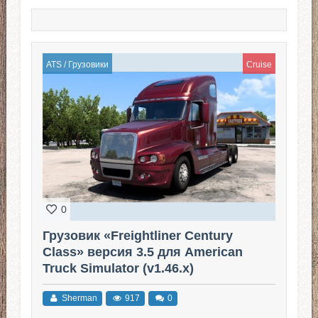
ATS
/
Грузовики
Cruise
0
Грузовик «Freightliner Century
Class» версия 3.5 для American
Truck Simulator (v1.46.x)
Sherman
917
0