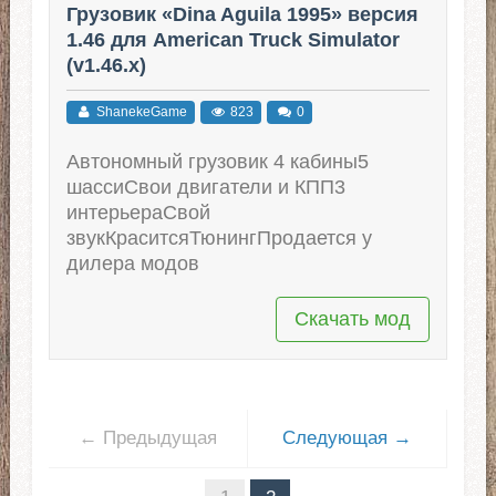
Грузовик «Dina Aguila 1995» версия
1.46 для American Truck Simulator
(v1.46.x)
ShanekeGame
823
0
Автономный грузовик 4 кабины5
шассиСвои двигатели и КПП3
интерьераСвой
звукКраситсяТюнингПродается у
дилера модов
Скачать мод
← Предыдущая
Следующая →