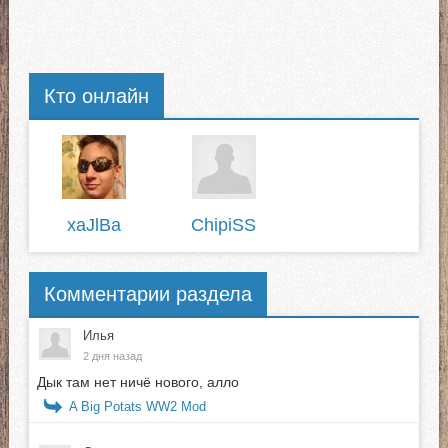
Кто онлайн
xaJlBa
ChipiSS
Комментарии раздела
Илья
2 дня назад
Дык там нет ничё нового, алло
A Big Potats WW2 Mod