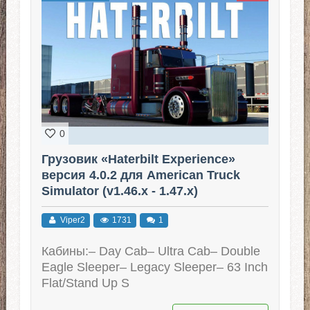
0
Грузовик «Haterbilt Experience»
версия 4.0.2 для American Truck
Simulator (v1.46.x - 1.47.x)
Viper2
1731
1
Кабины:– Day Cab– Ultra Cab– Double
Eagle Sleeper– Legacy Sleeper– 63 Inch
Flat/Stand Up S