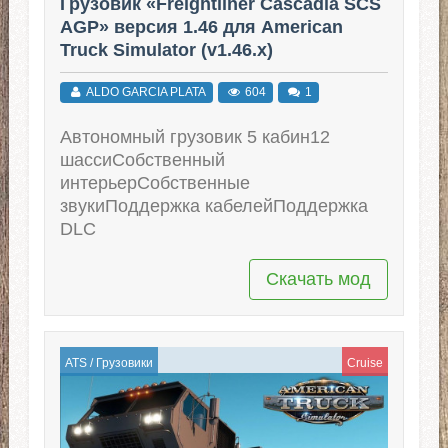
Грузовик «Freightliner Cascadia SCS
AGP» версия 1.46 для American
Truck Simulator (v1.46.x)
ALDO GARCIA PLATA
604
1
Автономный грузовик 5 кабин12
шассиСобственный
интерьерСобственные
звукиПоддержка кабелейПоддержка
DLC
Скачать мод
ATS
/
Грузовики
Cruise