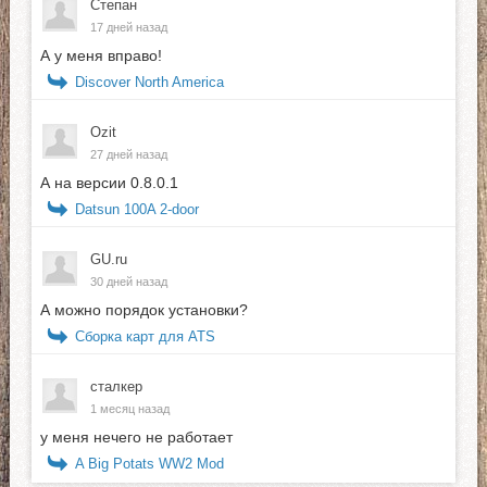
Степан
17 дней назад
А у меня вправо!
Discover North America
Ozit
27 дней назад
А на версии 0.8.0.1
Datsun 100A 2-door
GU.ru
30 дней назад
А можно порядок установки?
Сборка карт для ATS
сталкер
1 месяц назад
у меня нечего не работает
A Big Potats WW2 Mod