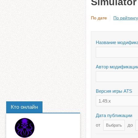
Simulator
По дате
По рейтингу
Название модифик
Автор модификаци
Версия игры ATS
1.49.x
Кто онлайн
Дата публикации
от
до