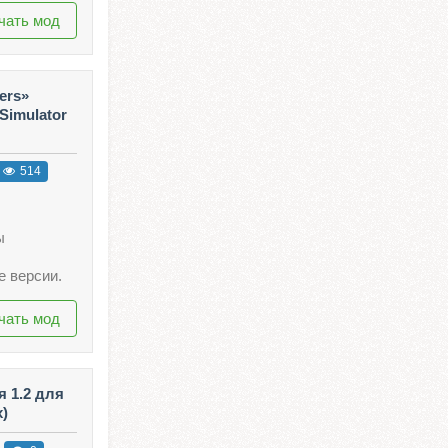
чать мод
ers»
Simulator
514
ы
 версии.
чать мод
я 1.2 для
x)