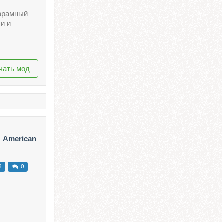
зрамный
и и
чать мод
я American
3
0