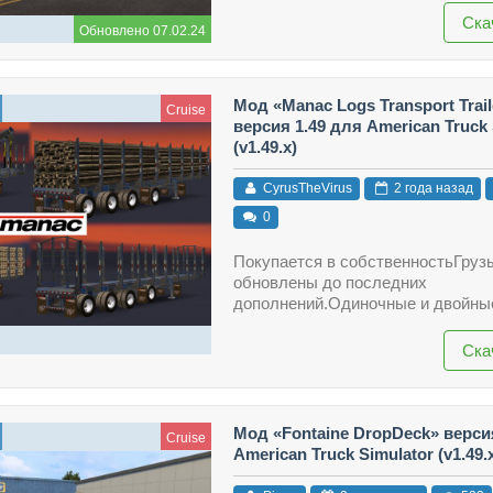
Ска
Обновлено 07.02.24
Мод «Manac Logs Transport Trail
Cruise
версия 1.49 для American Truck 
(v1.49.x)
CyrusTheVirus
2 года назад
0
Покупается в собственностьГруз
обновлены до последних
дополнений.Одиночные и двойные
Ска
Мод «Fontaine DropDeck» верси
Cruise
American Truck Simulator (v1.49.