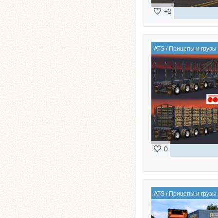
+2
ATS
/
Прицепы и грузы
0
ATS
/
Прицепы и грузы