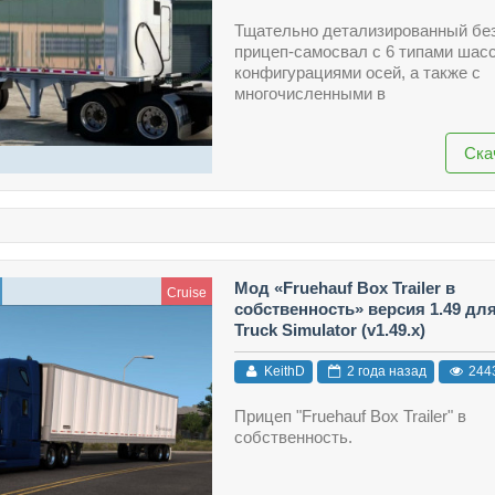
Тщательно детализированный бе
прицеп-самосвал с 6 типами шасс
конфигурациями осей, а также с
многочисленными в
Ска
Мод «Fruehauf Box Trailer в
Cruise
собственность» версия 1.49 дл
Truck Simulator (v1.49.x)
KeithD
2 года назад
244
Прицеп "Fruehauf Box Trailer" в
собственность.