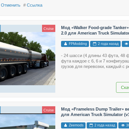
Отменить
#
Ссылка
Мод «Walker Food-grade Tanker»
Cruise
2.0 для American Truck Simulator
FPModding
2 года назад
- 24 шасси (4 длины 43 фута, 48 
фута каждое с 6, 6 и 7 конфигурац
грузов для перевозки, каждый с р
Ска
Мод «Frameless Dump Trailer» ве
Cruise
для American Truck Simulator (v1
Zeemods
2 года назад
3