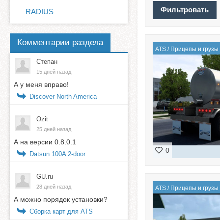
RADIUS
Комментарии раздела
ATS
/
Прицепы и грузы
Степан
15 дней назад
А у меня вправо!
Discover North America
Ozit
25 дней назад
А на версии 0.8.0.1
0
Datsun 100A 2-door
GU.ru
28 дней назад
ATS
/
Прицепы и грузы
А можно порядок установки?
Сборка карт для ATS