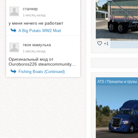
сталкер
1 месяц назад
у меня нечего не работает
A Big Potats WW2 Mod
+1
твоя мамулька
1 месяц назад
Оригинальный мод от
Ouroboros226 steamcommunity....
Fishing Boats (Continued)
ATS
/
Прицепы и грузы