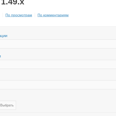
 1.49.x
По просмотрам
По комментариям
ации
и