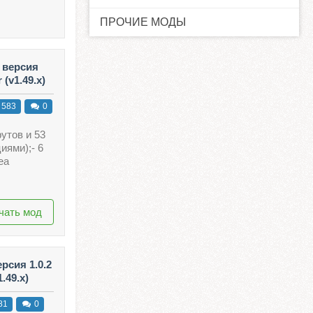
ПРОЧИЕ МОДЫ
 версия
 (v1.49.x)
583
0
футов и 53
иями);- 6
еа
чать мод
рсия 1.0.2
.49.x)
81
0