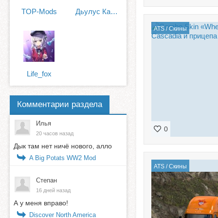
TOP-Mods
Дьулус Катанов
ATS
/
Скины
Life_fox
Комментарии раздела
Илья
0
20 часов назад
Дык там нет ничё нового, алло
A Big Potats WW2 Mod
ATS
/
Скины
Степан
16 дней назад
А у меня вправо!
Discover North America