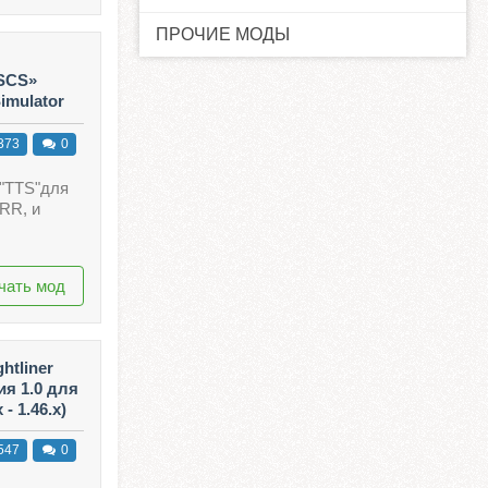
ПРОЧИЕ МОДЫ
 SCS»
imulator
373
0
"TTS"для
"RR, и
чать мод
htliner
ия 1.0 для
- 1.46.x)
547
0