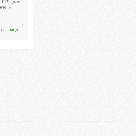
"TTS" для
"RR, и
чать мод