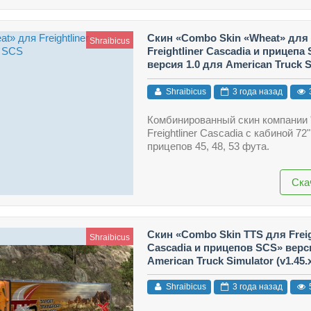
Скин «Combo Skin «Wheat» для
Shraibicus
Freightliner Cascadia и прицепа
версия 1.0 для American Truck S
(v1.45.x - 1.46.x)
Shraibicus
3 года назад
Комбинированный скин компании 
Freightliner Cascadia c кабиной 72
прицепов 45, 48, 53 фута.
Ска
Скин «Combo Skin TTS для Freig
Shraibicus
Cascadia и прицепов SCS» верс
American Truck Simulator (v1.45.x 
Shraibicus
3 года назад