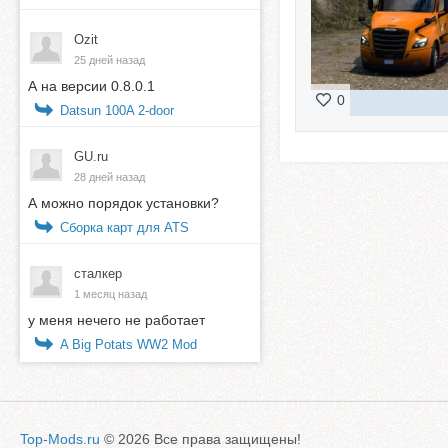
Ozit
25 дней назад
А на версии 0.8.0.1
0
Datsun 100A 2-door
GU.ru
28 дней назад
А можно порядок установки?
Сборка карт для ATS
сталкер
1 месяц назад
у меня нечего не работает
A Big Potats WW2 Mod
Top-Mods.ru
© 2026 Все права защищены!