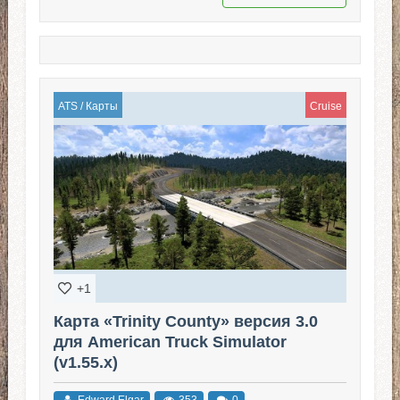
ATS
/
Карты
Cruise
+1
Карта «Trinity County» версия 3.0
для American Truck Simulator
(v1.55.x)
Edward Elgar
353
0