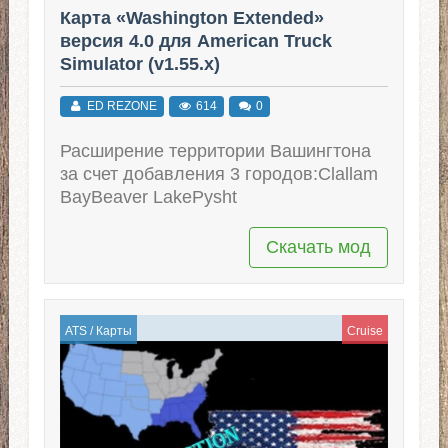
Карта «Washington Extended»
версия 4.0 для American Truck
Simulator (v1.55.x)
ED REZONE
614
0
Расширение территории Вашингтона
за счет добавления 3 городов:Clallam
BayBeaver LakePysht
Скачать мод
ATS
/
Карты
Cruise