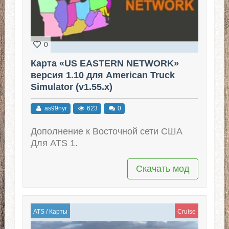
0
Карта «US EASTERN NETWORK»
версия 1.10 для American Truck
Simulator (v1.55.x)
as99nyr
623
0
Дополнение к Восточной сети США
Для ATS 1.
Скачать мод
ATS
/
Карты
Cruise