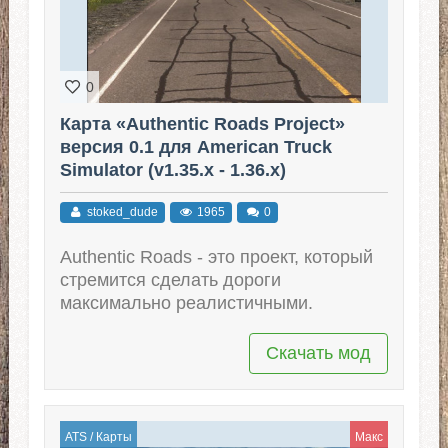
0
Карта «Authentic Roads Project»
версия 0.1 для American Truck
Simulator (v1.35.x - 1.36.x)
stoked_dude
1965
0
Authentic Roads - это проект, который
стремится сделать дороги
максимально реалистичными.
Скачать мод
ATS
/
Карты
Макс