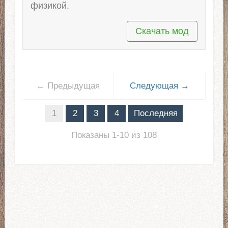
физикой.
Скачать мод
← Предыдущая
Следующая →
1
2
3
4
Последняя
Показаны 1-10 из 108