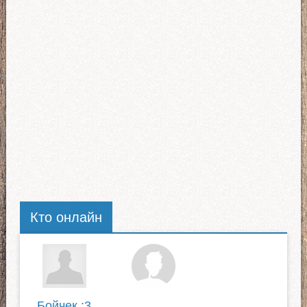
Кто онлайн
Бойчек :3
. .