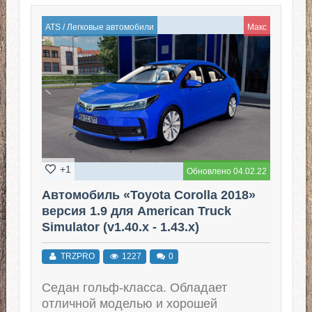
ATS
/
Легковые автомобили
Макс
+1
Обновлено 04.02.22
Автомобиль «Toyota Corolla 2018»
версия 1.9 для American Truck
Simulator (v1.40.x - 1.43.x)
TRZPRO
1227
0
Седан гольф-класса. Обладает
отличной моделью и хорошей