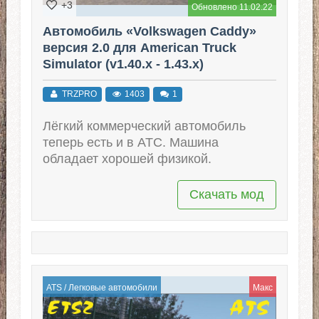
+3
Обновлено 11.02.22
Автомобиль «Volkswagen Caddy»
версия 2.0 для American Truck
Simulator (v1.40.x - 1.43.x)
TRZPRO
1403
1
Лёгкий коммерческий автомобиль
теперь есть и в АТС. Машина
обладает хорошей физикой.
Скачать мод
ATS
/
Легковые автомобили
Макс