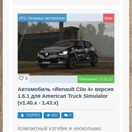
ATS
/
Легковые автомобили
Макс
0
Обновлено 13.02.22
Автомобиль «Renault Clio 4» версия
1.6.1 для American Truck Simulator
(v1.40.x - 1.43.x)
TRZPRO
660
0
Компактный хэтчбек в нескольких