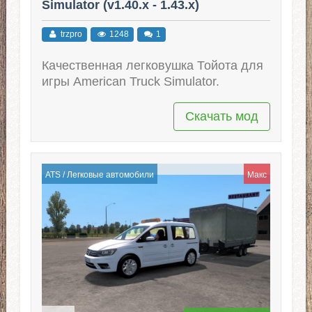
Simulator (v1.40.x - 1.43.x)
trzpro
1248
1
Качественная легковушка Тойота для
игры American Truck Simulator.
Скачать мод
ATS
/
Легковые автомобили
Макс