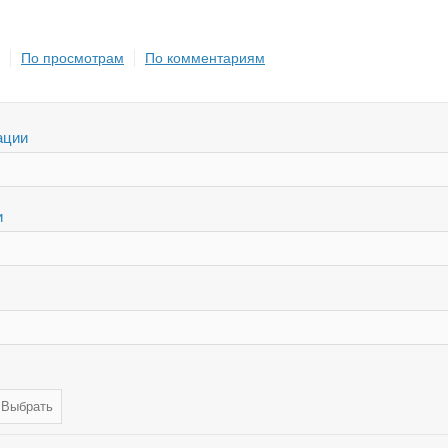
По просмотрам
По комментариям
ации
и