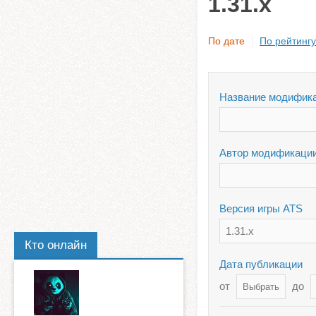
1.31.x
По дате
По рейтингу
Название модифик
Автор модификаци
Версия игры ATS
1.31.x
Кто онлайн
Дата публикации
от
до