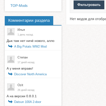
TOP-Mods
Нет модов для отобр
Комментарии раздела
Илья
1 день назад
Дык там нет ничё нового, алло
A Big Potats WW2 Mod
Степан
17 дней назад
А у меня вправо!
Discover North America
Ozit
26 дней назад
А на версии 0.8.0.1
Datsun 100A 2-door