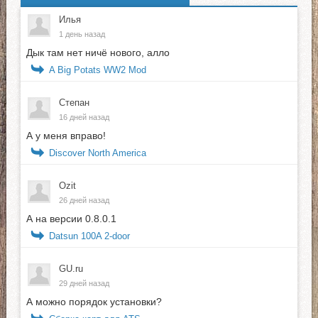
Илья
1 день назад
Дык там нет ничё нового, алло
A Big Potats WW2 Mod
Степан
16 дней назад
А у меня вправо!
Discover North America
Ozit
26 дней назад
А на версии 0.8.0.1
Datsun 100A 2-door
GU.ru
29 дней назад
А можно порядок установки?