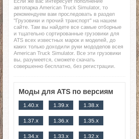
Если же вас интересует пополнение
автопарка American Truck Simulator, то
рекомендуем вам проследовать в раздел
"Грузовики и прочий транспорт" на нашем
сайте. Там вы найдете все самые отборные
и тщательно сортированные грузовики для
ATS всех известных марок и моделей, до
каких только доходили руки мододелов всея
American Truck Simulator. Все эти грузовики
вы, разумеется, сможете скачать
совершенно бесплатно, без регистрации.
Моды для ATS по версиям
1.40.x
1.39.x
1.38.x
1.37.x
1.36.x
1.35.x
1.34.x
1.33.x
1.32.x