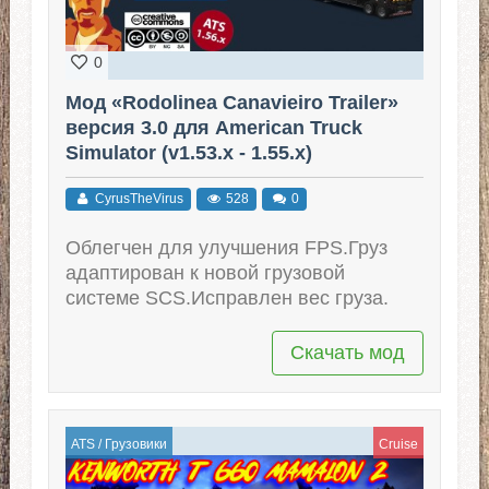
0
Мод «Rodolinea Canavieiro Trailer»
версия 3.0 для American Truck
Simulator (v1.53.x - 1.55.x)
CyrusTheVirus
528
0
Облегчен для улучшения FPS.Груз
адаптирован к новой грузовой
системе SCS.Исправлен вес груза.
Скачать мод
ATS
/
Грузовики
Cruise