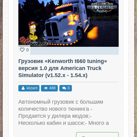
0
Грузовик «Kenworth t660 tuning»
версия 1.0 для American Truck
Simulator (v1.52.x - 1.54.x)
kilzant
488
0
Автономный грузовик с большим
количество нового тюнинга -
Продается у дилера модов;-
Несколько кабин и шасси;- Много а