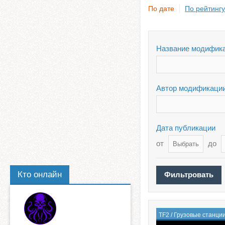
По дате
По рейтингу
Название модифик
Автор модификаци
Дата публикации
от
до
Кто онлайн
TF2
/
Грузовые станци