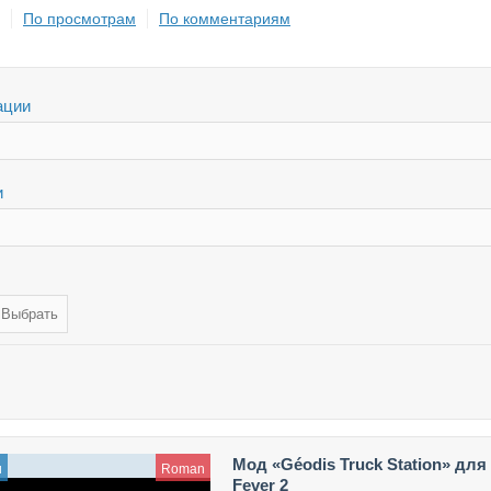
По просмотрам
По комментариям
ации
и
Мод «Géodis Truck Station» для 
и
Roman
Fever 2