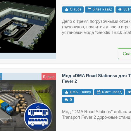
Claude
6 лет назад
381
Депо с тремя погрузочными отсе
грузовиков, появится у вас в игре
установки мода "Géodis Truck Stat
Ска
Мод «DMA Road Stations» для T
и
Roman
Fever 2
DMA - Danny
6 лет назад
0
Мод "DMA Road Stations" добавля
Transport Fever 2 дорожные станц