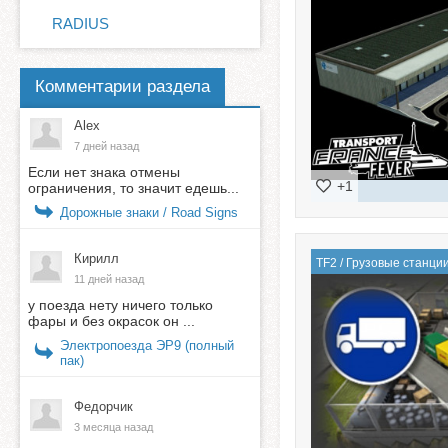
RADIUS
Комментарии раздела
Alex
7 дней назад
Если нет знака отмены
+1
ограничения, то значит едешь...
Дорожные знаки / Road Signs
Кирилл
TF2
/
Грузовые станци
11 дней назад
у поезда нету ничего только
фары и без окрасок он ...
Электропоезда ЭР9 (полный
пак)
Федорчик
3 месяца назад