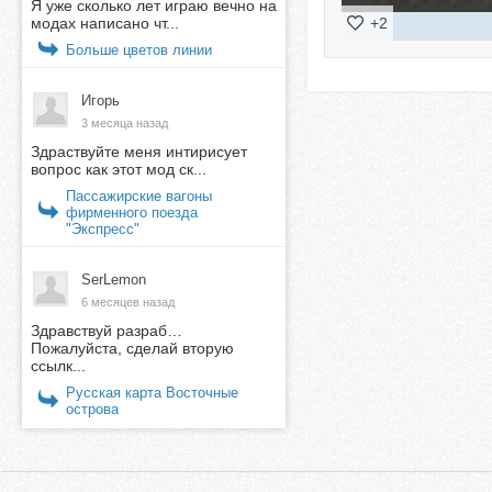
Я уже сколько лет играю вечно на
модах написано чт...
+2
Больше цветов линии
Игорь
3 месяца назад
Здраствуйте меня интирисует
вопрос как этот мод ск...
Пассажирские вагоны
фирменного поезда
"Экспресс"
SerLemon
6 месяцев назад
Здравствуй разраб…
Пожалуйста, сделай вторую
ссылк...
Русская карта Восточные
острова