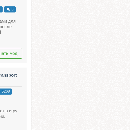
4
0
ками для
 после
i
чать мод
ransport
5268
ет в игру
ии.