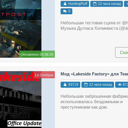
HuntingFluff
22 часа назад
0
Небольшая тестовая сцена от @Hu
Музыка Дугласа Холмквиста (@daw
Ска
Обновлено 05.08.26
Мод «Lakeside Factory» для Te
Le Dodique
93719
22 часа назад
67
Небольшая заброшенная фабрика
использовалась бездомными и
преступниками как дом.