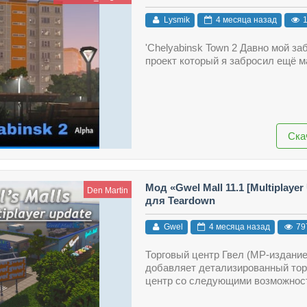
Lysmik
4 месяца назад
1
'Chelyabinsk Town 2 Давно мой з
проект который я забросил ещё м
Ска
Мод «Gwel Mall 11.1 [Multiplayer
Den Martin
для Teardown
Gwel
4 месяца назад
79
Торговый центр Гвел (MP-издан
добавляет детализированный то
центр со следующими возможнос