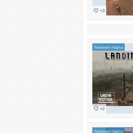
+3
Teardown
/
Карты
+2
Teardown
/
Карты