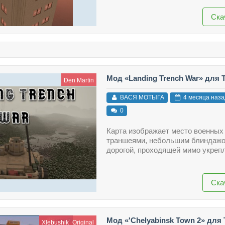
Ска
Мод «Landing Trench War» для 
Den Martin
ВАСЯ МОТЫГА
4 месяца наза
0
Карта изображает место военных
траншеями, небольшим блиндажо
дорогой, проходящей мимо укреп
Ска
Мод «'Chelyabinsk Town 2» для
Xlebushik_Original