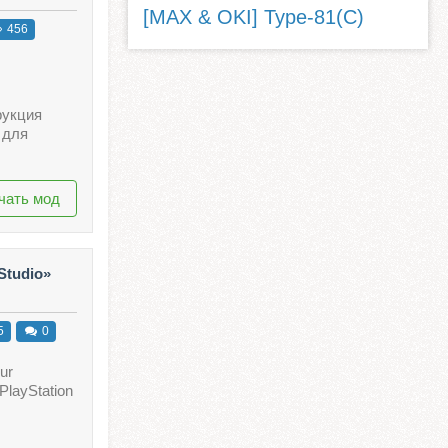
[MAX & OKI] Type-81(C)
456
рукция
 для
чать мод
Studio»
5
0
our
PlayStation