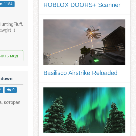
ROBLOX DOORS+ Scanner
1184
ntingFluff.
glr) :)
чать мод
Basilisco Airstrike Reloaded
ardown
2
0
, которая