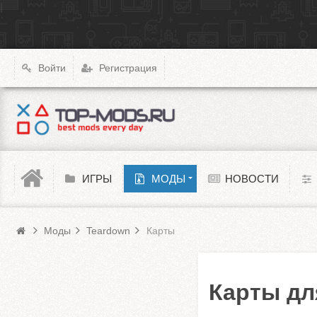
|
X4: Foundations
Transport Fever 2
XCOM: Chimera Squad
Войти
Регистрация
Cyberpunk 2077
Teardown
Melon Playground
ИГРЫ
МОДЫ
НОВОСТИ
Моды Teardown
Barotrauma
Моды
Teardown
Карты
Карты дл