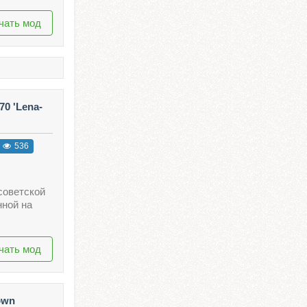
чать мод
0 'Lena-
536
советской
ной на
чать мод
own