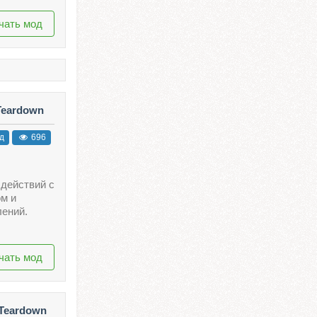
чать мод
Teardown
д
696
 действий с
м и
лений.
чать мод
 Teardown