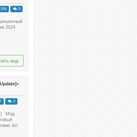
399
0
аброшенный
ае 2024
чать мод
 Update]»
7
0
ие) Мод
рговый
тями: &n