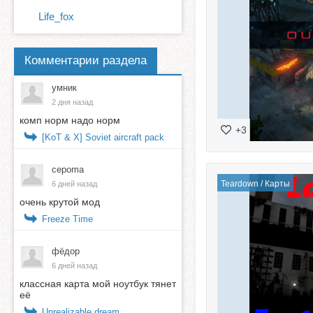
Life_fox
Комментарии раздела
умник
2 дня назад
комп норм надо норм
+3
[KoT & X] Soviet aircraft pack
cepoma
Teardown
/
Карты
6 дней назад
очень крутой мод
Freeze Time
фёдор
6 дней назад
классная карта мой ноутбук тянет
её
Unrealizable dream