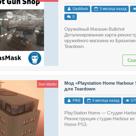
GasMask
3 месяца назад
0
Оружейный Магазин Bullshot
Детализированная карта-реконст
оружейного магазина из Бразилии
Teardown.
Ска
Мод «Playstation Home Harbour 
Den Martin
для Teardown
PIKE
4 месяца назад
57
PlayStation Home — Студия Harb
Реконструкция студии Harbour из 
Home PS3.