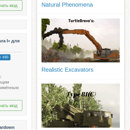
Natural Phenomena
чать мод
ra I» для
490
Realistic Excavators
с
ющим
оимённым
чать мод
eardown