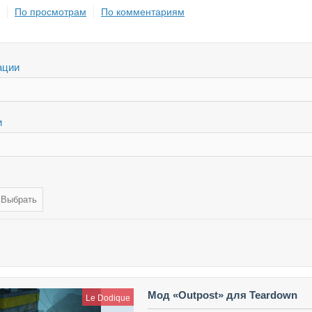
По просмотрам
По комментариям
ации
и
Мод «Outpost» для Teardown
Le Dodique