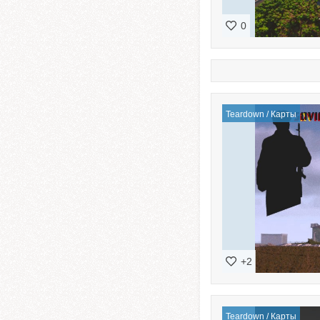
0
Teardown
/
Карты
+2
Teardown
/
Карты