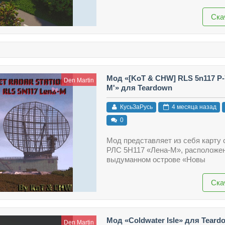
Ска
Мод «[KoT & CHW] RLS 5n117 P-7
Den Martin
M'» для Teardown
КусьЗаРусь
4 месяца назад
0
Мод представляет из себя карту 
РЛС 5Н117 «Лена-М», расположен
выдуманном острове «Новы
Ска
Мод «Coldwater Isle» для Teard
Den Martin