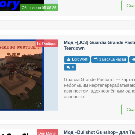
Ска
Обновлено 05.08.26
Мод «[JC3] Guardia Grande Pastu
Le Dodique
Teardown
LordWolfi
3 месяца назад
0
Guardia Grande Pastura I — карта 
небольшим нефтеперерабатыва
аванпостом, вдохновлённым одн
аванпосто
Ска
Мод «Bullshot Gunshop» для T
Den Martin