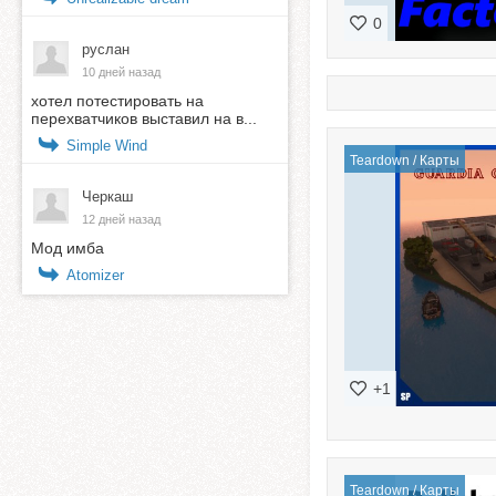
0
руслан
10 дней назад
хотел потестировать на
перехватчиков выставил на в...
Simple Wind
Teardown
/
Карты
Черкаш
12 дней назад
Мод имба
Atomizer
+1
Teardown
/
Карты