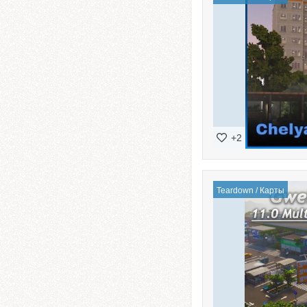
+2
Teardown
/
Карты