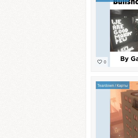
0
Teardown
/
Карты