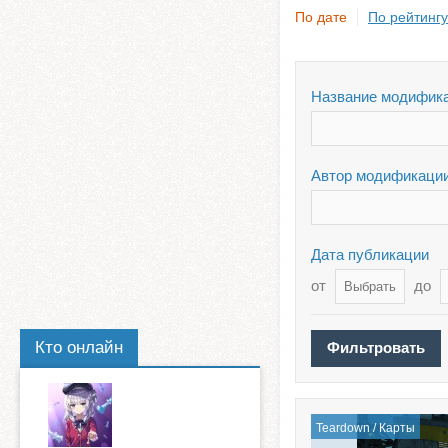
По дате
По рейтингу
Название модифик
Автор модификаци
Дата публикации
от
до
Кто онлайн
Teardown
/
Карты