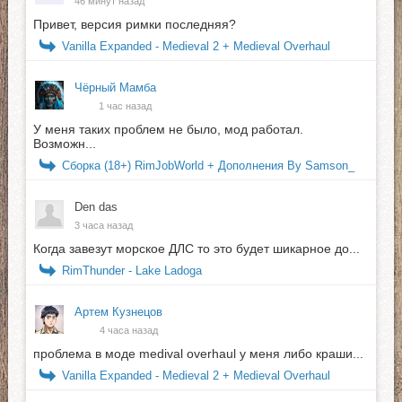
46 минут назад
Привет, версия римки последняя?
Vanilla Expanded - Medieval 2 + Medieval Overhaul
Чёрный Мамба
1 час назад
У меня таких проблем не было, мод работал.
Возможн...
Сборка (18+) RimJobWorld + Дополнения By Samson_
Den das
3 часа назад
Когда завезут морское ДЛС то это будет шикарное до...
RimThunder - Lake Ladoga
Артем Кузнецов
4 часа назад
проблема в моде medival overhaul у меня либо краши...
Vanilla Expanded - Medieval 2 + Medieval Overhaul