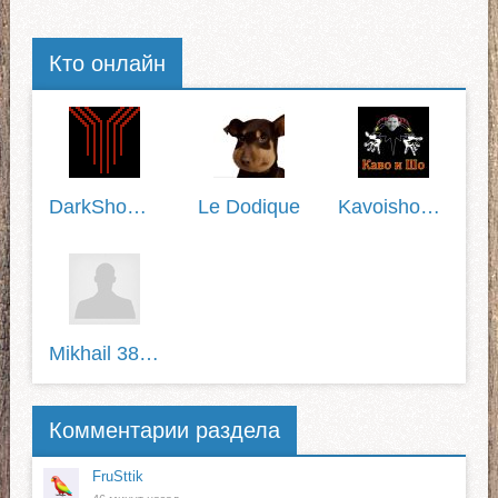
Кто онлайн
DarkShowman
Le Dodique
Kavoisho1337
Mikhail 38RUS
Комментарии раздела
FruSttik