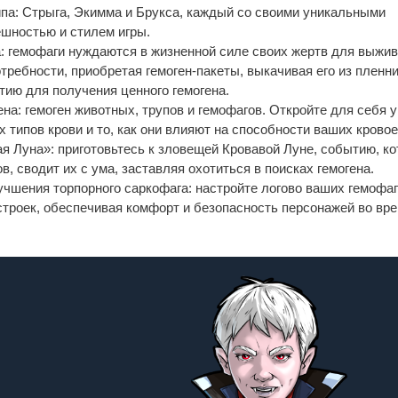
ипа: Стрыга, Экимма и Брукса, каждый со своими уникальными
ешностью и стилем игры.
а: гемофаги нуждаются в жизненной силе своих жертв для выжив
требности, приобретая гемоген-пакеты, выкачивая его из пленн
ию для получения ценного гемогена.
ена: гемоген животных, трупов и гемофагов. Откройте для себя 
типов крови и то, как они влияют на способности ваших кровое
я Луна»: приготовьтесь к зловещей Кровавой Луне, событию, ко
в, сводит их с ума, заставляя охотиться в поисках гемогена.
учшения торпорного саркофага: настройте логово ваших гемофаг
троек, обеспечивая комфорт и безопасность персонажей во вр