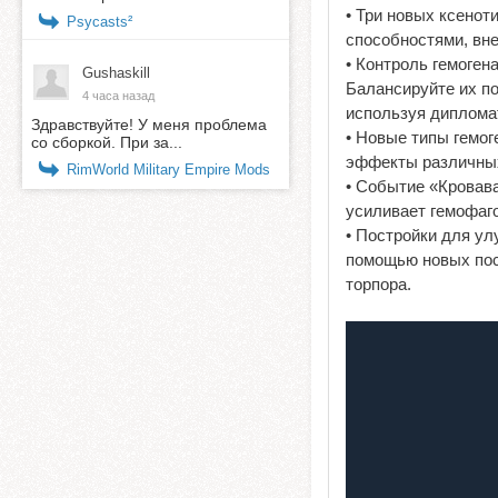
• Три новых ксенот
Psycasts²
способностями, вн
• Контроль гемоген
Gushaskill
Балансируйте их по
4 часа назад
используя дипломат
Здравствуйте! У меня проблема
• Новые типы гемог
со сборкой. При за...
эффекты различных 
RimWorld Military Empire Mods
• Событие «Кровава
усиливает гемофаго
• Постройки для ул
помощью новых пос
торпора.