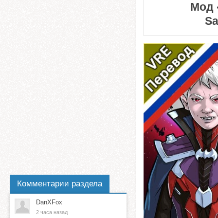
Мод 
Sa
Комментарии раздела
DanXFox
2 часа назад