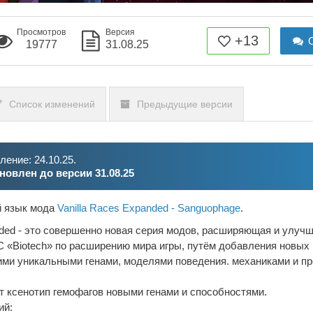
Просмотров
Версия
+13
О
19777
31.08.25
Список изменений
Предыдущие версии
ение: 24.10.25.
новлен до версии 31.08.25
й язык мода
Vanilla Races Expanded - Sanguophage
.
anded - это совершенно новая серия модов, расширяющая и улу
C «Biotech» по расширению мира игры, путём добавления новых
ими уникальными генами, моделями поведения. механиками и п
т ксенотип гемофагов новыми генами и способностями.
ий: