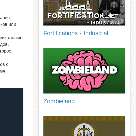
ания.
иков или
Fortifications - Industrial
уникальные
дов.
торое
ов с
емя
Zombieland