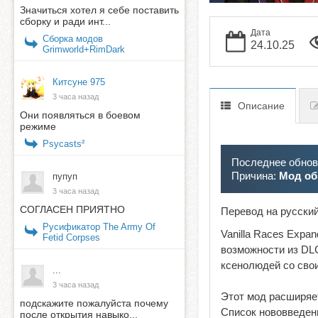
Значиться хотел я себе поставить
сборку и ради инт...
Дата
Сборка модов
24.10.25
Grimworld+RimDark
Китсуне 975
3 часа назад
Описание
Они появляться в боевом
режиме
Psycasts²
Последнее обновл
Причина:
Мод об
пупуп
3 часа назад
СОГЛАСЕН ПРИЯТНО
Перевод на русски
Русификатор The Army Of
Vanilla Races Exp
Fetid Corpses
возможности из DL
ксенолюдей со сво
...
3 часа назад
Этот мод расширяе
подскажите пожалуйста почему
Список нововведен
после открытия навыко...