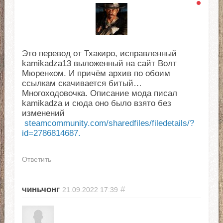
Это перевод от Тхакиро, исправленный
kamikadza13 выложенный на сайт Волт
Мюрен«ом. И причём архив по обоим
ссылкам скачивается битый…
Многоходовочка. Описание мода писал
kamikadza и сюда оно было взято без
изменений
steamcommunity.com/sharedfiles/filedetails/?
id=2786814687.
Ответить
чиньчонг
#
21.09.2022
17:39