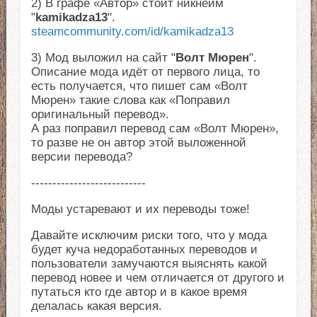
2) В графе «Автор» стоит никнейм
"
kamikadza13
".
steamcommunity.com/id/kamikadza13
3) Мод выложил на сайт "
Волт Мюрен
".
Описание мода идёт от первого лица, то
есть получается, что пишет сам «Волт
Мюрен» такие слова как «Поправил
оригинальный перевод».
А раз поправил перевод сам «Волт Мюрен»,
то разве не он автор этой выложенной
версии перевода?
---------------------------
Моды устаревают и их переводы тоже!
Давайте исключим риски того, что у мода
будет куча недоработанных переводов и
пользователи замучаются выяснять какой
перевод новее и чем отличается от другого и
путаться кто где автор и в какое время
делалась какая версия.