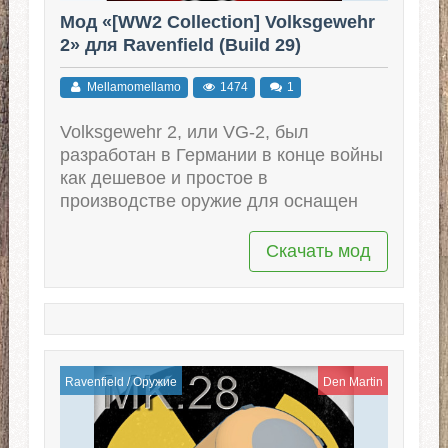
Мод «[WW2 Collection] Volksgewehr
2» для Ravenfield (Build 29)
Mellamomellamo
1474
1
Volksgewehr 2, или VG-2, был
разработан в Германии в конце войны
как дешевое и простое в
производстве оружие для оснащен
Скачать мод
Ravenfield
/
Оружие
Den Martin