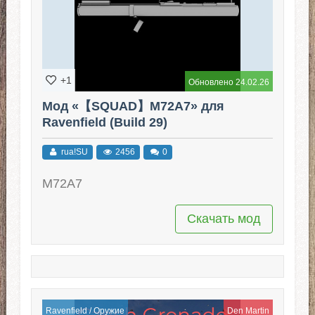
+1
Обновлено 24.02.26
Мод «【SQUAD】M72A7» для
Ravenfield (Build 29)
rua!SU
2456
0
M72A7
Скачать мод
Ravenfield
/
Оружие
Den Martin