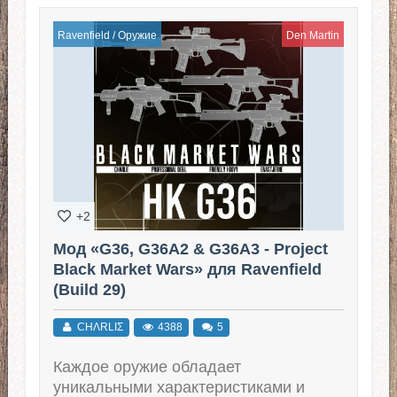
Ravenfield
/
Оружие
Den Martin
+2
Мод «G36, G36A2 & G36A3 - Project
Black Market Wars» для Ravenfield
(Build 29)
CHΛRLIΣ
4388
5
Каждое оружие обладает
уникальными характеристиками и