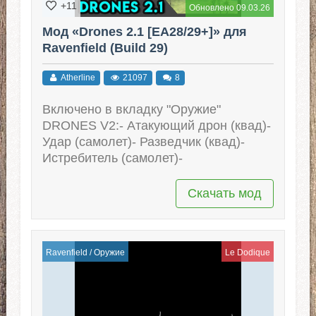
+11
Обновлено 09.03.26
Мод «Drones 2.1 [EA28/29+]» для
Ravenfield (Build 29)
Atherline
21097
8
Включено в вкладку "Оружие"
DRONES V2:- Атакующий дрон (квад)-
Удар (самолет)- Разведчик (квад)-
Истребитель (самолет)-
Скачать мод
Ravenfield
/
Оружие
Le Dodique