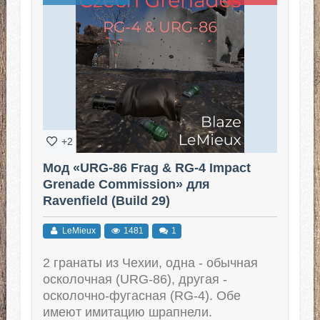
+2
Мод «URG-86 Frag & RG-4 Impact
Grenade Commission» для
Ravenfield (Build 29)
LeMieux
1481
1
2 гранаты из Чехии, одна - обычная
осколочная (URG-86), другая -
осколочно-фугасная (RG-4). Обе
имеют имитацию шрапнели.