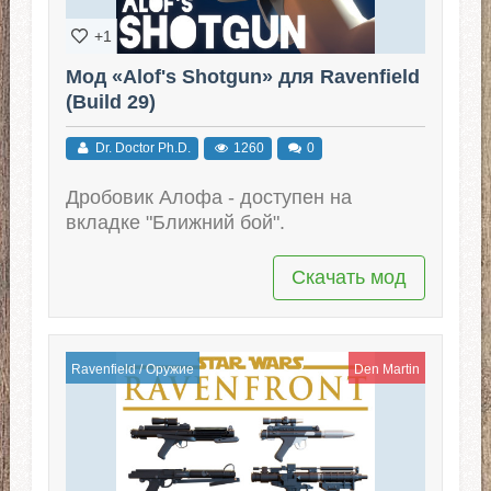
+1
Мод «Alof's Shotgun» для Ravenfield
(Build 29)
Dr. Doctor Ph.D.
1260
0
Дробовик Алофа - доступен на
вкладке "Ближний бой".
Скачать мод
Ravenfield
/
Оружие
Den Martin