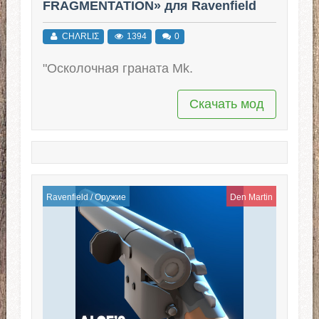
FRAGMENTATION» для Ravenfield
(Build 29)
CHΛRLIΣ
1394
0
"Осколочная граната Mk.
Скачать мод
Ravenfield
/
Оружие
Den Martin