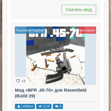
Скачать мод
Ravenfield
/
Оружие
Den Martin
+3
Мод «BFR .45-70» для Ravenfield
(Build 29)
LeMieux
1116
0