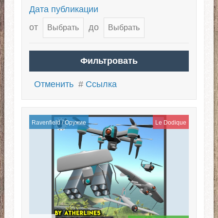
Дата публикации
от
до
Отменить
#
Ссылка
Ravenfield
/
Оружие
Le Dodique