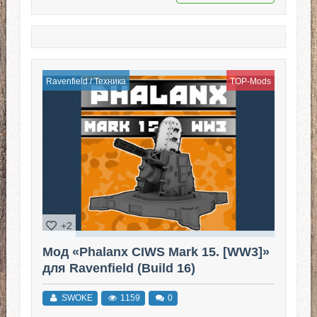
Ravenfield
/
Техника
TOP-Mods
+2
Мод «Phalanx CIWS Mark 15. [WW3]»
для Ravenfield (Build 16)
SWOKE
1159
0