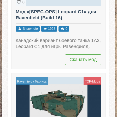
0
Мод «[SPEC-OPS] Leopard C1» для
Ravenfield (Build 16)
Slippynote
1928
0
Канадский вариант боевого танка 1А3,
Leopard C1 для игры Равенфилд.
Скачать мод
Ravenfield
/
Техника
TOP-Mods