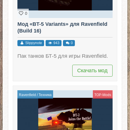
0
Мод «BT-5 Variants» для Ravenfield
(Build 16)
Slippynote
943
0
Пак танков БТ-5 для игры Ravenfield.
Скачать мод
Ravenfield
/
Техника
TOP-Mods