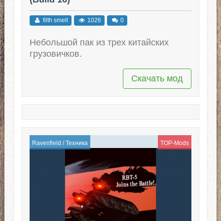
filth smell
1026
0
Небольшой пак из трех китайских
грузовичков.
Скачать мод
Ravenfield
/
Техника
TOP-Mods