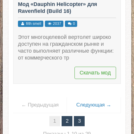
Мод «Dauphin Helicopter» для
Ravenfield (Build 16)
filth smell
2037
0
Этот многоцелевой вертолет широко
доступен на гражданском рынке и
часто выполняет различные функции:
от коммерческого тр
Скачать мод
← Предыдущая
Следующая →
1
2
3
Показаны 1-10 из 29