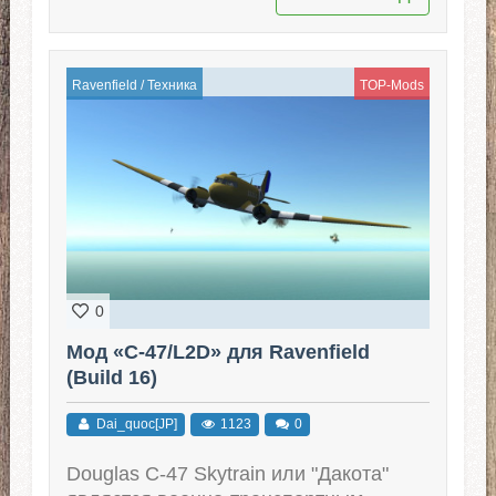
Ravenfield
/
Техника
TOP-Mods
0
Мод «C-47/L2D» для Ravenfield
(Build 16)
Dai_quoc[JP]
1123
0
Douglas C-47 Skytrain или "Дакота"