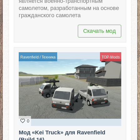
является военно-транспортным
самолетом, разработанным на основе
гражданского самолета
Скачать мод
Ravenfield
/
Техника
TOP-Mods
0
Мод «Kei Truck» для Ravenfield
(Build 16)