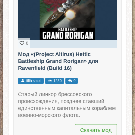
0
Мод «(Project Altirus) Hettic
Battleship Grand Rorigan» для
Ravenfield (Build 16)
filth smell
1230
0
Старый линкор брессовского
происхождения, позднее ставший
единственным капитальным кораблем
военно-морского флота.
Скачать мод