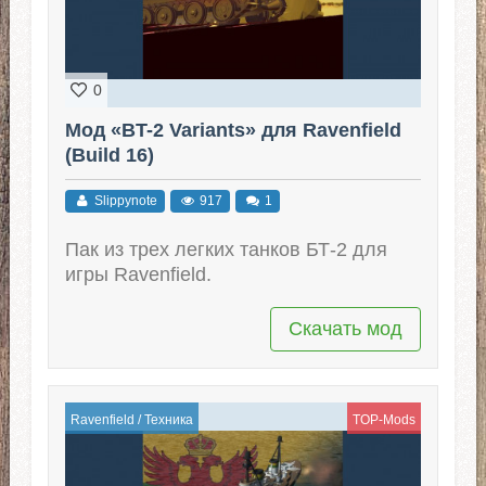
0
Мод «BT-2 Variants» для Ravenfield
(Build 16)
Slippynote
917
1
Пак из трех легких танков БТ-2 для
игры Ravenfield.
Скачать мод
Ravenfield
/
Техника
TOP-Mods