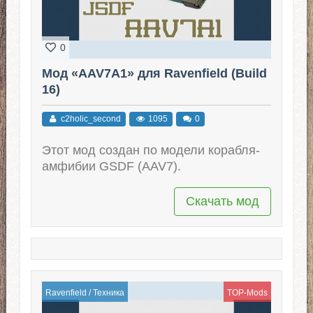
0
Мод «AAV7A1» для Ravenfield (Build
16)
c2holic_second
1095
0
Этот мод создан по модели корабля-
амфибии GSDF (AAV7).
Скачать мод
Ravenfield
/
Техника
TOP-Mods