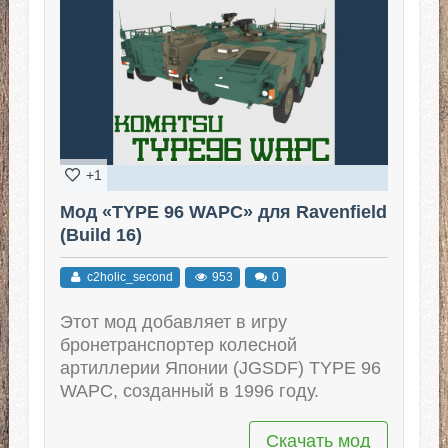
+1
Мод «TYPE 96 WAPC» для Ravenfield
(Build 16)
c2holic_second
953
0
Этот мод добавляет в игру
бронетранспортер колесной
артиллерии Японии (JGSDF) TYPE 96
WAPC, созданный в 1996 году.
Скачать мод