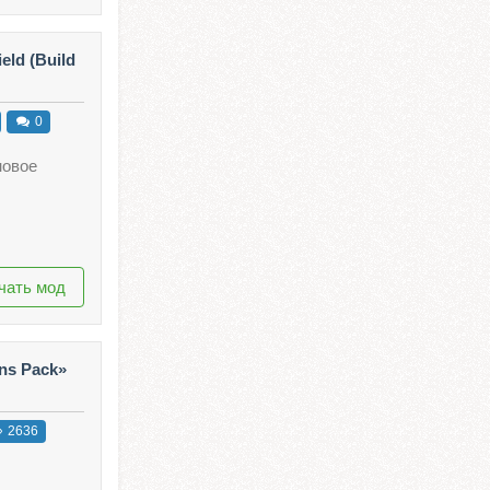
ld (Build
0
новое
чать мод
ns Pack»
2636