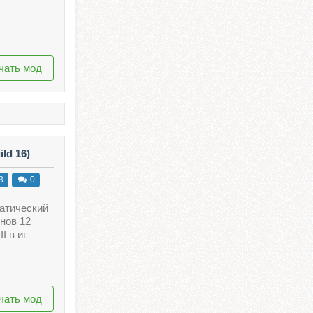
чать мод
ld 16)
3
0
атический
нов 12
I в иг
чать мод