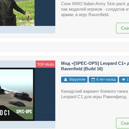
Скин WW2 Italian Army Skin pack 
пак моделей игроков - солдатов 
армии, в игру Ravenfield.
Ска
Мод «[SPEC-OPS] Leopard C1» 
TOP-Mods
Ravenfield (Build 16)
Slippynote
6 лет назад
1
Канадский вариант боевого танка
Leopard C1 для игры Равенфилд.
Ска