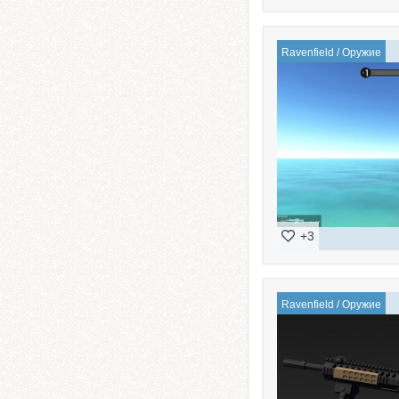
Ravenfield
/
Оружие
+3
Ravenfield
/
Оружие