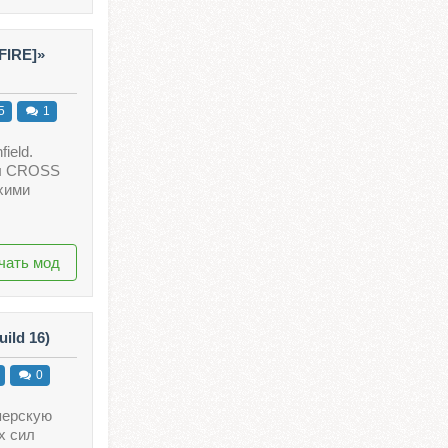
FIRE]»
5
1
ield.
ры CROSS
хими
чать мод
ild 16)
0
перскую
х сил