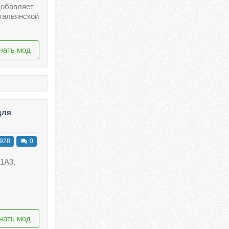
добавляет
итальянской
чать мод
для
928
0
 1А3,
чать мод