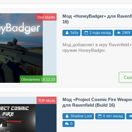
Мод «HoneyBadger» для Ravenfie
Den Martin
16)
3a5y
2 года назад
1969
Мод добавляет в игру Ravenfield 
оружие HoneyBadger.
Ска
Обновлено 16.12.23
Мод «Project Cosmic Fire Weapo
TOP-Mods
для Ravenfield (Build 16)
Shadow Lord
6 лет назад
0