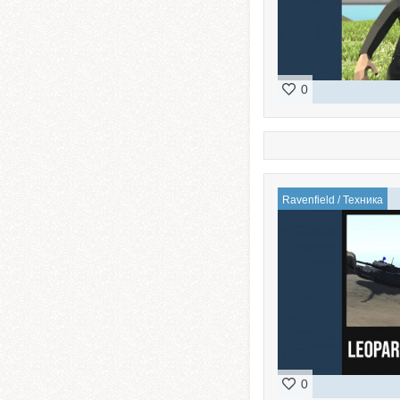
0
Ravenfield
/
Техника
0