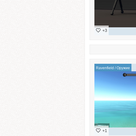
+3
Ravenfield
/
Оружие
+1