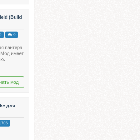
eld (Build
9
0
я пантера
. Мод имеет
ию.
чать мод
ck» для
1706