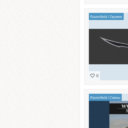
Ravenfield
/
Оружие
0
Ravenfield
/
Скины