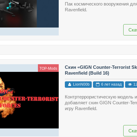
Пак космического вооружения дл
Ravenfield.
Ска
Скин «GIGN Counter-Terrorist S
TOP-Mods
Ravenfield (Build 16)
LionN00b
6 лет назад
1
Контртеррористическую модель и
добавляет скин GIGN Counter-Terro
игру Ravenfield.
Ска