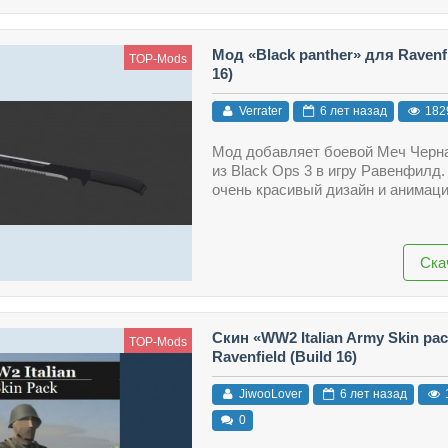
Мод «Black panther» для Ravenfi
TOP-Mods
16)
Verrater
6 лет назад
182
Мод добавляет боевой Меч Черна
из Black Ops 3 в игру Равенфилд
очень красивый дизайн и анимац
Ска
Скин «WW2 Italian Army Skin pa
TOP-Mods
Ravenfield (Build 16)
JiwooLover
6 лет назад
0