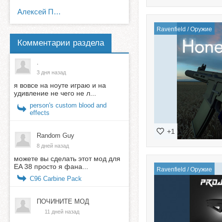
Алексей Питерский
Ravenfield
/
Оружие
Комментарии раздела
.
3 дня назад
я вовсе на ноуте играю и на
удивление не чего не л...
person's custom blood and
effects
+1
Random Guy
8 дней назад
можете вы сделать этот мод для
EA 38 просто я фана...
Ravenfield
/
Оружие
C96 Carbine Pack
ПОЧИНИТЕ МОД
11 дней назад