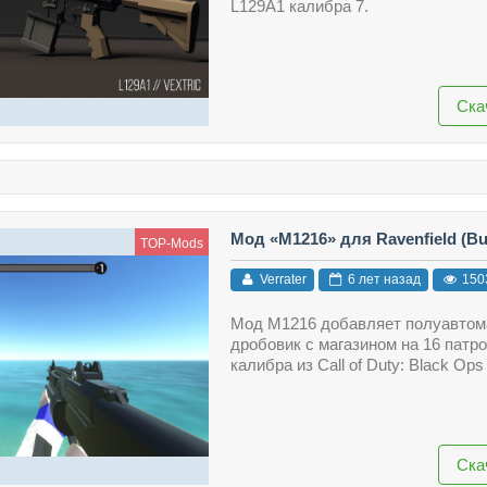
L129A1 калибра 7.
Ска
Мод «M1216» для Ravenfield (Bui
TOP-Mods
Verrater
6 лет назад
150
Мод M1216 добавляет полуавтом
дробовик с магазином на 16 патро
калибра из Call of Duty: Black Ops I
Ска