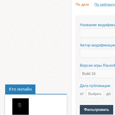
По дате
По рейтингу
Название модифик
Автор модификаци
Версия игры Ravenf
Build 16
Дата публикации
Кто онлайн
от
до