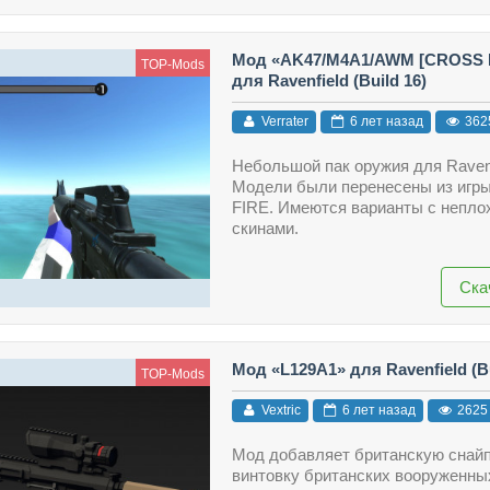
Мод «AK47/M4A1/AWM [CROSS 
TOP-Mods
для Ravenfield (Build 16)
Verrater
6 лет назад
362
Небольшой пак оружия для Ravenf
Модели были перенесены из иг
FIRE. Имеются варианты с непло
скинами.
Ска
Мод «L129A1» для Ravenfield (Bu
TOP-Mods
Vextric
6 лет назад
2625
Мод добавляет британскую снай
винтовку британских вооруженны