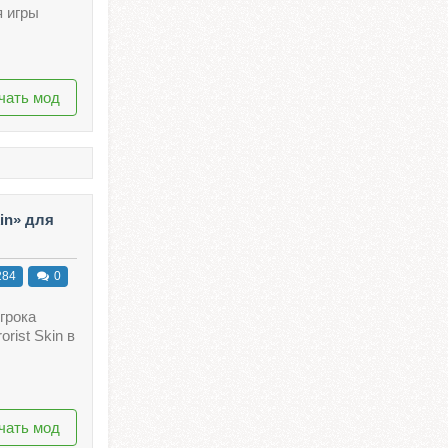
я игры
чать мод
kin» для
284
0
грока
rist Skin в
чать мод