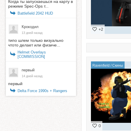
Когда ты запускаешься на карту в
режиме Spec-Ops т...
Battlefield 2042 HUD
Крокодил
+2
13 дней назад
типо шлем только визуально
чтото делает или физиче...
Helmet Overlays
[COMMISSION]
Ravenfield
/
Скины
первый
14 дней назад
первый
Delta Force 1990s + Rangers
0