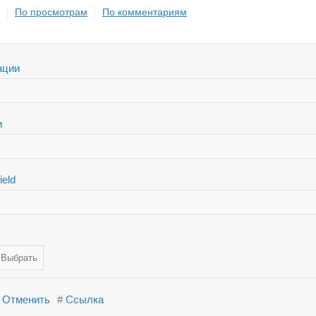
По просмотрам
По комментариям
ации
и
ield
Отменить
#
Ссылка