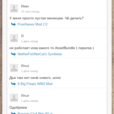
Иван
22 часа назад
У меня просто пустая менюшка. Чё делать?
Prostheses Mod 2.0
Я
1 день назад
не работает изза какого то AssetBundle ( пиратка )
NeitherFishNorCat's Symbiote
Илья
1 день назад
Дык там нет ничё нового, алло
A Big Potats WW2 Mod
Илья
1 день назад
Одобряем
Russian Civil War (S) w