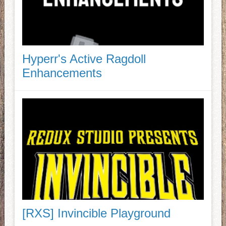
Hyperr's Active Ragdoll
Enhancements
[RXS] Invincible Playground