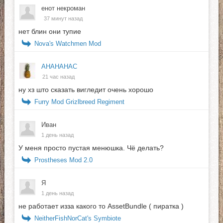
енот некроман
37 минут назад
нет блин они тупие
Nova's Watchmen Mod
АНАНАНАС
21 час назад
ну хз што сказать вигледит очень хорошо
Furry Mod Grizlbreed Regiment
Иван
1 день назад
У меня просто пустая менюшка. Чё делать?
Prostheses Mod 2.0
Я
1 день назад
не работает изза какого то AssetBundle ( пиратка )
NeitherFishNorCat's Symbiote