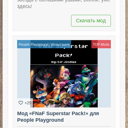
здесь!
Скачать мод
People Playground
/
Испытания
TOP-Mods
+29
Мод «FNaF Superstar Pack!» для
People Playground