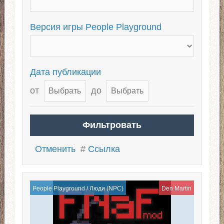
Супер люди
Версия игры People Playground
Как развернуть человека в People
Playground?
Дата публикации
Лучшие моды на Пипл
Плейграунд
от
до
SCP моды на People Playground
Отменить
#
Ссылка
People Playground
/
Люди (NPC)
Den Martin