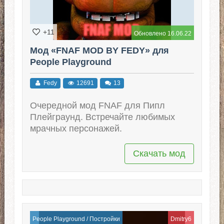
+11
Обновлено 16.06.22
Мод «FNAF MOD BY FEDY» для
People Playground
Fedy
12691
13
Очередной мод FNAF для Пипл
Плейграунд. Встречайте любимых
мрачных персонажей.
Скачать мод
People Playground
/
Постройки
Dmitry6