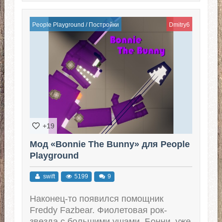
People Playground
/
Постройки
Dmitry6
+19
Мод «Bonnie The Bunny» для People
Playground
swift
5199
9
Наконец-то появился помощник
Freddy Fazbear. Фиолетовая рок-
звезда с большими ушами, Бонни, уже