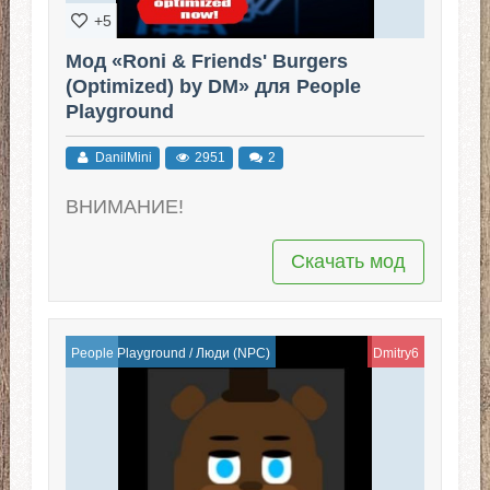
+5
Мод «Roni & Friends' Burgers
(Optimized) by DM» для People
Playground
DanilMini
2951
2
ВНИМАНИЕ!
Скачать мод
People Playground
/
Люди (NPC)
Dmitry6