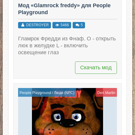
Мод «Glamrock freddy» для People
Playground
DESTROYER
5466
5
Гламрок Фредди из Фнаф. O - открыть
люк в желудке L - включить
освещение глаз
Скачать мод
People Playground
/
Люди (NPC)
Den Martin