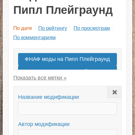
Пипл Плейграунд
По дате
По рейтингу
По просмотрам
По комментариям
ФНАФ моды на Пипл Плейграунд
Моды на людей
Моды для People Playground 1.22
Закрыть
Puppet Master
Название модификации
Как установить моды в People
Playground?
Автор модификации
Скачать постройки для Пипл
Плейграунд