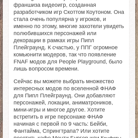
франшиза видеоигр, созданная
разработчиком игр Скоттом Коутоном. Она
стала очень популярна у игроков, и
именно по этому, многие захотели увидеть
полюбившихся персонажей или
декорации в рамках игры Пипл
Плейграунд. К счастью, у ППГ огромное
комьюнити модеров, так что появление
FNAF модов для People Playground, было
лишь вопросом времени.
Сейчас вы можете выбрать множество
интересных модов по вселенной ФНАФ
для Пипл Плейграунд. Они добавляют
персонажей, локации, аниматроников,
мини-игры и многое другое. Хотите
встретить в игре персонаже ФНАФ
начиная с первой по 9 часть: Бейби,
Фантайма, Спрингтрапа? Или хотите
посетить кафе Монти Бургер или