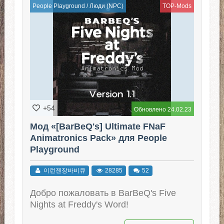
People Playground
/
Люди (NPC)
TOP-Mods
+54
Обновлено 24.02.23
Мод «[BarBeQ's] Ultimate FNaF
Animatronics Pack» для People
Playground
이런젠장바비큐
28285
52
Добро пожаловать в BarBeQ's Five
Nights at Freddy's Word!