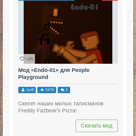
+25
Мод «Endo-01» для People
Playground
swift
5476
5
Скелет наших милых талисманов
Freddy Fazbear's Pizza!
Скачать мод