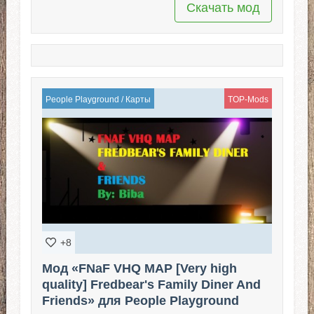
Скачать мод
People Playground
/
Карты
TOP-Mods
+8
Мод «FNaF VHQ MAP [Very high
quality] Fredbear's Family Diner And
Friends» для People Playground