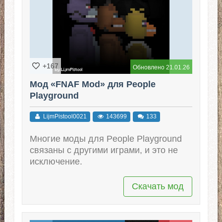
+167
Обновлено 21.01.26
Мод «FNAF Mod» для People
Playground
LijmPistool0021
143699
133
Многие моды для People Playground
связаны с другими играми, и это не
исключение.
Скачать мод