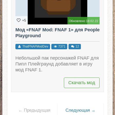
+5
Обновлено 18.02.22
Мод «FNAF Mod: FNAF 1» для People
Playground
ThatFNAFModDev
7371
12
Небольшой пак персонажей FNAF для
Пипл Плейграунд добавляет в игру
мод FNAF 1.
Скачать мод
← Предыдущая
Следующая →