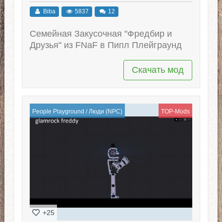
Biba
5837
12
Семейная Закусочная "Фредбир и
Друзья" из FNaF в Пипл Плейграунд
Скачать мод
People Playground
/
Люди (NPC)
TOP-Mods
+25