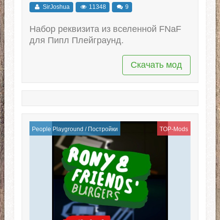
SirJoshua
11348
9
Набор реквизита из вселенной FNaF
для Пипл Плейграунд.
Скачать мод
People Playground
/
Постройки
TOP-Mods