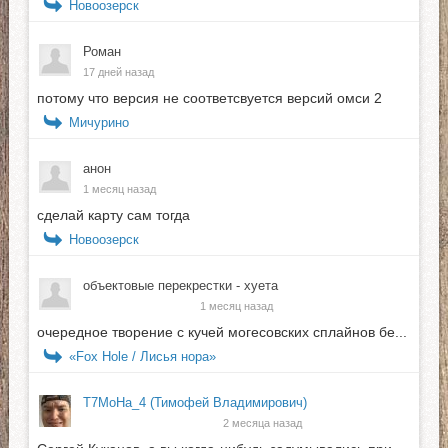
Новоозерск
Роман
17 дней назад
потому что версия не соответсвуется версий омси 2
Мичурино
анон
1 месяц назад
сделай карту сам тогда
Новоозерск
объектовые перекрестки - xyета
1 месяц назад
очередное творение с кучей могесовских сплайнов бе...
«Fox Hole / Лисья нора»
T7MoHa_4 (Тимофей Владимирович)
2 месяца назад