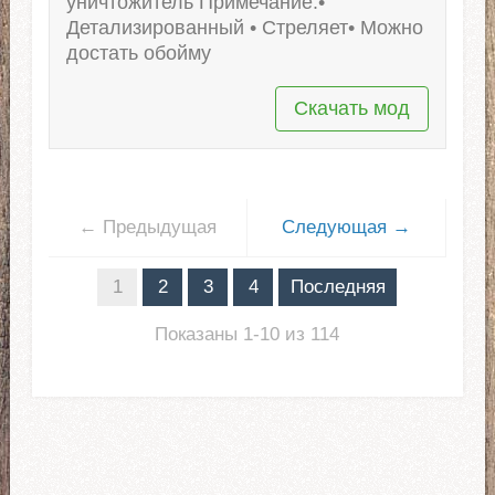
уничтожитель Примечание:•
Детализированный • Стреляет• Можно
достать обойму
Скачать мод
← Предыдущая
Следующая →
1
2
3
4
Последняя
Показаны 1-10 из 114