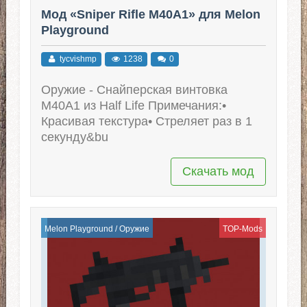
Мод «Sniper Rifle M40A1» для Melon
Playground
tycvishmp
1238
0
Оружие - Снайперская винтовка
M40A1 из Half Life Примечания:•
Красивая текстура• Стреляет раз в 1
секунду&bu
Скачать мод
Melon Playground
/
Оружие
TOP-Mods