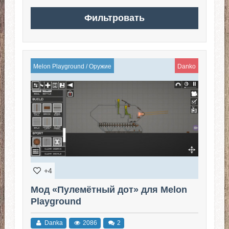
Melon Playground
/
Оружие
Danko
+4
Мод «Пулемётный дот» для Melon
Playground
Danka
2086
2