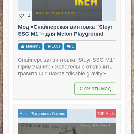
+4
Мод «Снайперская винтовка "Steyr
SSG M1"» для Melon Playground
Melonn3
1681
1
Снайперская винтовка "Steyr SSG M1"
Примечания: • желательно отключить
гравитацию нажав "disable gravity"•
Скачать мод
Melon Playground
/
Оружие
TOP-Mods