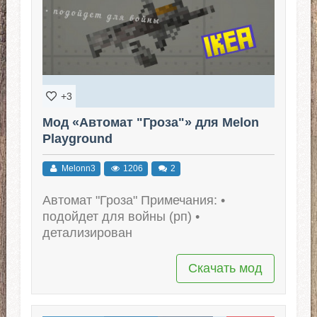
+3
Мод «Автомат "Гроза"» для Melon
Playground
Melonn3
1206
2
Автомат "Гроза" Примечания: •
подойдет для войны (рп) •
детализирован
Скачать мод