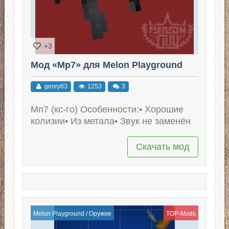
+3
Мод «Mp7» для Melon Playground
genry83
1253
3
Мп7 (кс-го) Особенности:• Хорошие
колизии• Из метала• Звук не заменён
Скачать мод
Melon Playground
/
Оружие
TOP-Mods