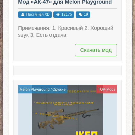
Мод «АК-47» для Melon Playground
Прстл чел XD
12175
19
Примечания: 1. Красивый 2. Хороший
звук 3. Есть отдача
Скачать мод
Melon Playground
/
Оружие
TOP-Mods