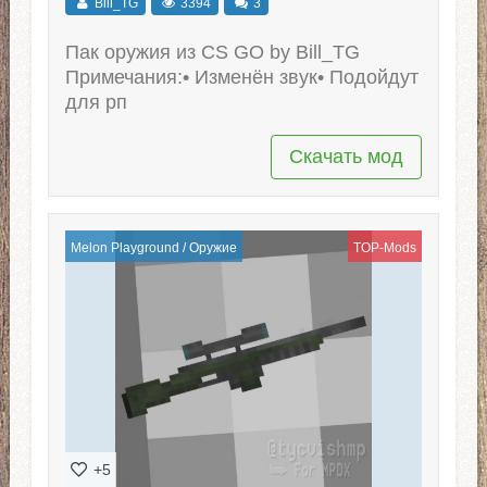
Bill_TG
3394
3
Пак оружия из CS GO by Bill_TG
Примечания:• Изменён звук• Подойдут
для рп
Скачать мод
Melon Playground
/
Оружие
TOP-Mods
+5