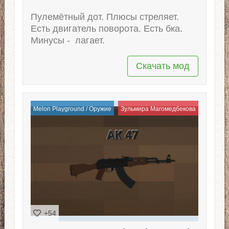
Пулемётный дот. Плюсы стреляет.
Есть двигатель поворота. Есть бка.
Минусы - лагает.
Скачать мод
Melon Playground
/
Оружие
Зульмира Магомедбекова
+54