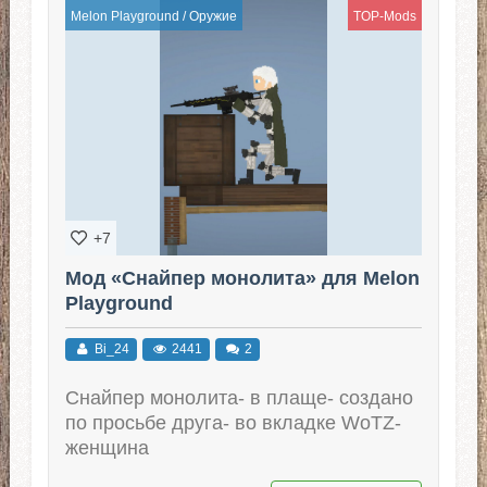
Melon Playground
/
Оружие
TOP-Mods
+7
Мод «Снайпер монолита» для Melon
Playground
Bi_24
2441
2
Снайпер монолита- в плаще- создано
по просьбе друга- во вкладке WoTZ-
женщина