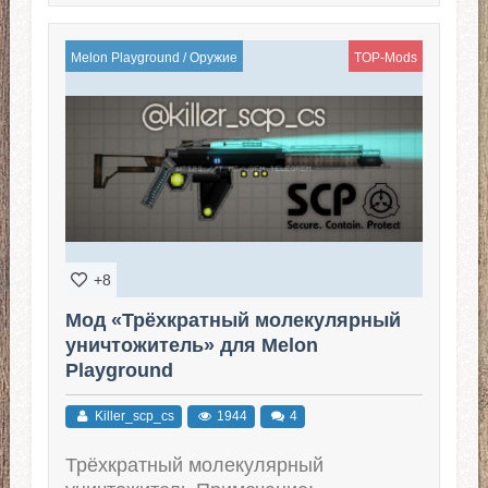
Melon Playground
/
Оружие
TOP-Mods
+8
Мод «Трёхкратный молекулярный
уничтожитель» для Melon
Playground
Killer_scp_cs
1944
4
Трёхкратный молекулярный