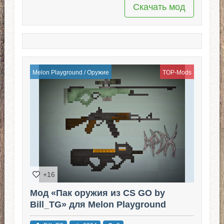
Скачать мод
Melon Playground
/
Оружие
TOP-Mods
+16
Мод «Пак оружия из CS GO by
Bill_TG» для Melon Playground