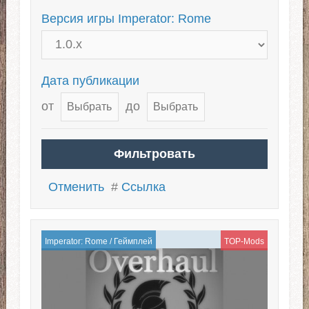
Версия игры Imperator: Rome
Дата публикации
от
до
Отменить
#
Ссылка
Imperator: Rome
/
Геймплей
TOP-Mods