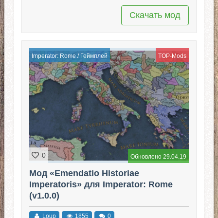
Скачать мод
Imperator: Rome
/
Геймплей
TOP-Mods
0
Обновлено 29.04.19
Мод «Emendatio Historiae
Imperatoris» для Imperator: Rome
(v1.0.0)
Loup
1855
0