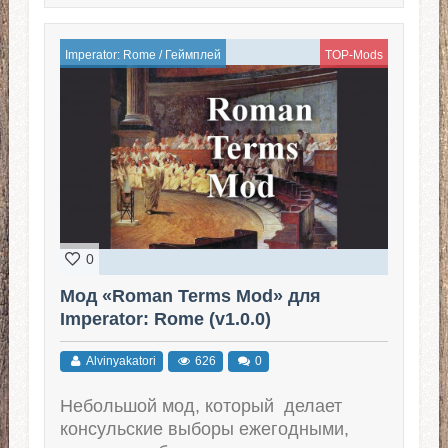
Imperator: Rome
/
Геймплей
TOP-Mods
0
Мод «Roman Terms Mod» для
Imperator: Rome (v1.0.0)
Alvinyakatori
626
0
Небольшой мод, который делает
консульские выборы ежегодными,