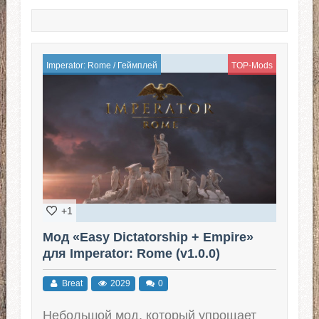
Imperator: Rome
/
Геймплей
TOP-Mods
+1
Мод «Easy Dictatorship + Empire»
для Imperator: Rome (v1.0.0)
Breat
2029
0
Небольшой мод, который упрощает