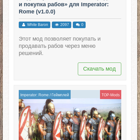
и покупка рабов» для Imperator:
Rome (v1.0.0)
White Baron
2097
0
Этот мод позволяет покупать и
продавать рабов через меню
решений.
Скачать мод
Imperator: Rome
/
Геймплей
TOP-Mods