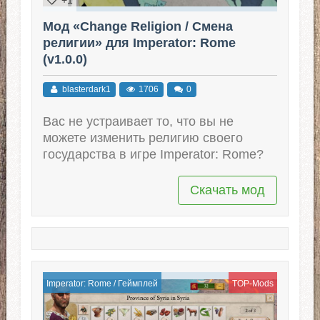
Мод «Change Religion / Смена
религии» для Imperator: Rome
(v1.0.0)
blasterdark1
1706
0
Вас не устраивает то, что вы не
можете изменить религию своего
государства в игре Imperator: Rome?
Скачать мод
Imperator: Rome
/
Геймплей
TOP-Mods