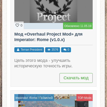
0
Обновлено 11.05.19
Мод «Overhaul Project Mod» для
Imperator: Rome (v1.0.x)
Terran President
3576
0
Цель этого мода - улучшить
историческую точность игры.
Скачать мод
Imperator: Rome
/
Геймплей
TOP-Mods