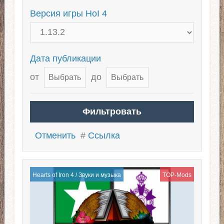
Версия игры HoI 4
Дата публикации
от
до
Отменить
#
Ссылка
Hearts of Iron 4
/
Звуки и музыка
TOP-Mods