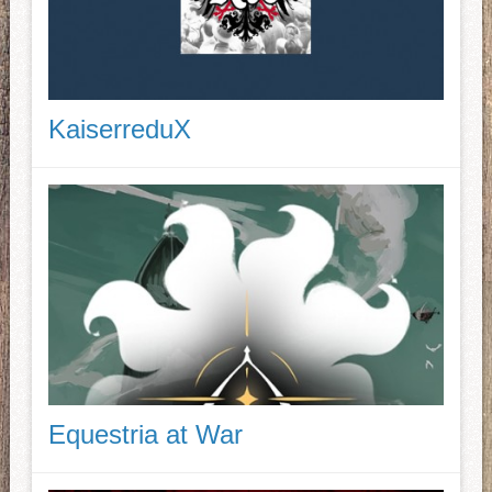
KaiserreduX
Equestria at War