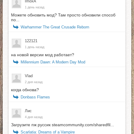
ImoxA
1 день назад
Можете обновить мод? Там просто обновили способ
по...
Warhammer The Great Crusade Reborn
122121
1 день назад
на новой версии мод работает?
Millennium Dawn: A Modern Day Mod
Vlad
2 дня назад
когда обнова?
Donbass Flames
Лис
4 дня назад
Загрузите пж руссик steamcommunity.com/sharedfil...
Scarlatia: Dreams of a Vampire