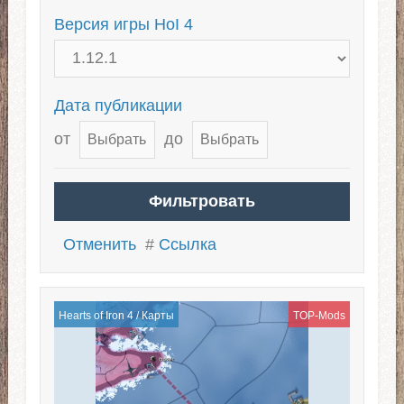
Версия игры HoI 4
Дата публикации
от
до
Отменить
#
Ссылка
Hearts of Iron 4
/
Карты
TOP-Mods