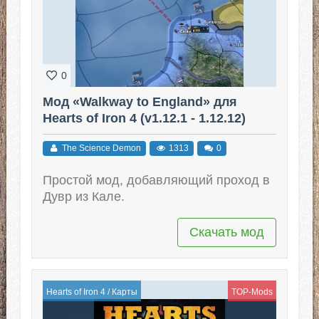
0
Мод «Walkway to England» для
Hearts of Iron 4 (v1.12.1 - 1.12.12)
The Science Demon
1313
0
Простой мод, добавляющий проход в
Дувр из Кале.
Скачать мод
Hearts of Iron 4
/
Карты
TOP-Mods