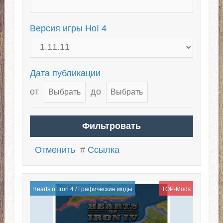
Версия игры HoI 4
Дата публикации
от
до
Отменить
#
Ссылка
Hearts of Iron 4
/
Графические моды
TOP-Mods