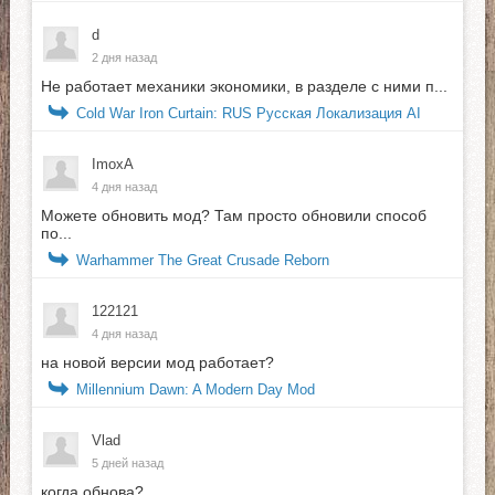
d
2 дня назад
Не работает механики экономики, в разделе с ними п...
Cold War Iron Curtain: RUS Русская Локализация AI
ImoxA
4 дня назад
Можете обновить мод? Там просто обновили способ
по...
Warhammer The Great Crusade Reborn
122121
4 дня назад
на новой версии мод работает?
Millennium Dawn: A Modern Day Mod
Vlad
5 дней назад
когда обнова?