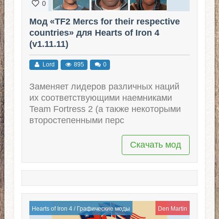
0
Мод «TF2 Mercs for their respective
countries» для Hearts of Iron 4
(v1.11.11)
Lord
895
0
Заменяет лидеров различных наций
их соответствующими наемниками
Team Fortress 2 (а также некоторыми
второстепенными перс
Скачать мод
Hearts of Iron 4
/
Графические моды
Den Martin