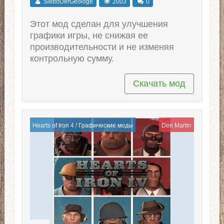
SieboDerGeologe
2003
0
Этот мод сделан для улучшения
графики игры, не снижая ее
производительности и не изменяя
контрольную сумму.
Скачать мод
Hearts of Iron 4
/
Графические моды
Den Martin