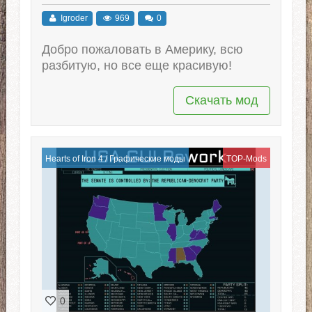
Igroder
969
0
Добро пожаловать в Америку, всю
разбитую, но все еще красивую!
Скачать мод
Hearts of Iron 4
/
Графические моды
TOP-Mods
0