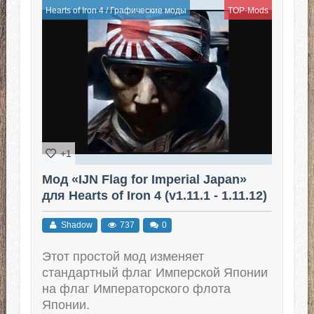
Hearts of Iron 4
/
Графические моды
TOP-Mods
+1
Мод «IJN Flag for Imperial Japan»
для Hearts of Iron 4 (v1.11.1 - 1.11.12)
Shadow
737
0
Этот простой мод изменяет
стандартный флаг Имперской Японии
на флаг Императорского флота
Японии.