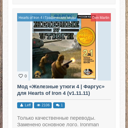
Hearts of Iron 4
/
Графические моды
Den Martin
0
Мод «Железные утюги 4 | Фаргус»
для Hearts of Iron 4 (v1.11.11)
Leff
2106
1
Только качественные переводы.
Заменено основное лого. Ironman