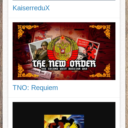
KaiserreduX
TNO: Requiem