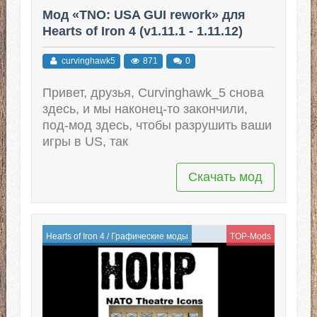
Мод «TNO: USA GUI rework» для
Hearts of Iron 4 (v1.11.1 - 1.11.12)
curvinghawk5
871
0
Привет, друзья, Curvinghawk_5 снова
здесь, и мы наконец-то закончили,
под-мод здесь, чтобы разрушить ваши
игры в US, так
Скачать мод
Hearts of Iron 4
/
Графические моды
TOP-Mods