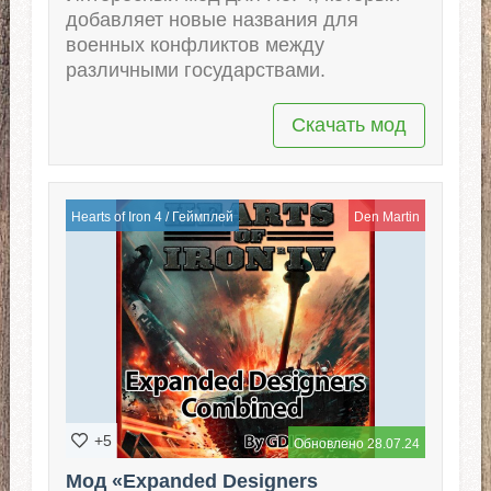
добавляет новые названия для
военных конфликтов между
различными государствами.
Скачать мод
Hearts of Iron 4
/
Геймплей
Den Martin
+5
Обновлено 28.07.24
Мод «Expanded Designers