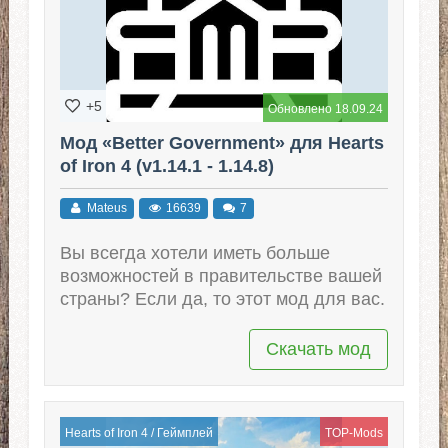
+5
Обновлено 18.09.24
Мод «Better Government» для Hearts
of Iron 4 (v1.14.1 - 1.14.8)
Mateus
16639
7
Вы всегда хотели иметь больше
возможностей в правительстве вашей
страны? Если да, то этот мод для вас.
Скачать мод
Hearts of Iron 4
/
Геймплей
TOP-Mods