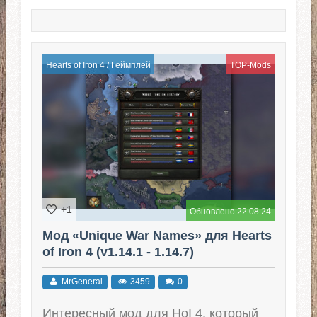
Hearts of Iron 4
/
Геймплей
TOP-Mods
+1
Обновлено 22.08.24
Мод «Unique War Names» для Hearts
of Iron 4 (v1.14.1 - 1.14.7)
MrGeneral
3459
0
Интересный мод для HoI 4, который