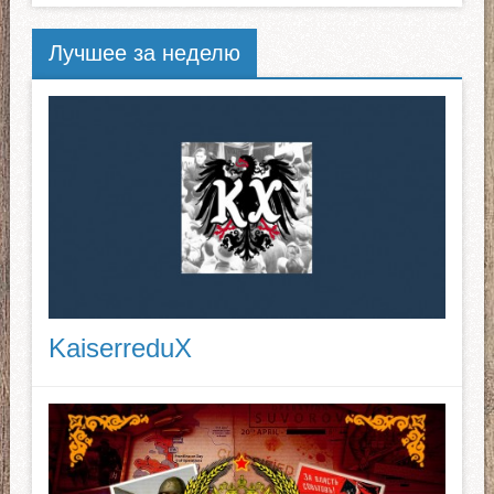
Лучшее за неделю
KaiserreduX