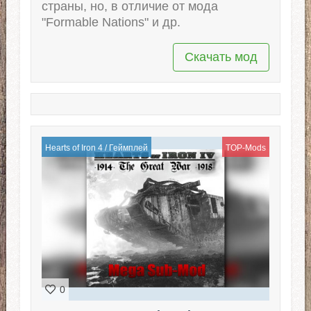
страны, но, в отличие от мода
"Formable Nations" и др.
Скачать мод
Hearts of Iron 4
/
Геймплей
TOP-Mods
0