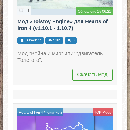
+1
Обновлено 15.06.21
Мод «Tolstoy Engine» для Hearts of
Iron 4 (v1.10.1 - 1.10.7)
DubViking
5285
0
Мод "Война и мир" или: "двигатель
Толстого".
Скачать мод
Hearts of Iron 4
/
Геймплей
TOP-Mods