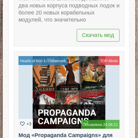
два новых корпуса подводных лодок и
более 20 новых корабельных
модулей, что значительно
Скачать мод
Hearts of Iron 4
/
Геймплей
TOP-Mods
+3
Обновлено 24.06.21
Мод «Propaganda Campaigns» для