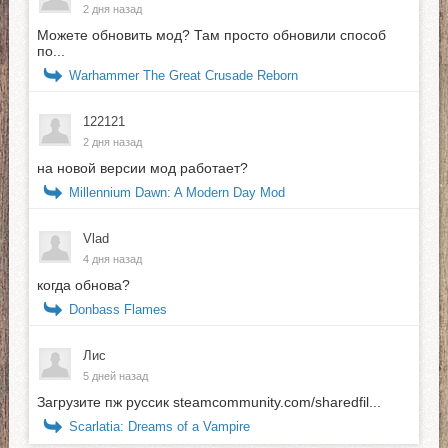
2 дня назад
Можете обновить мод? Там просто обновили способ
по...
Warhammer The Great Crusade Reborn
122121
2 дня назад
на новой версии мод работает?
Millennium Dawn: A Modern Day Mod
Vlad
4 дня назад
когда обнова?
Donbass Flames
Лис
5 дней назад
Загрузите пж руссик steamcommunity.com/sharedfil...
Scarlatia: Dreams of a Vampire