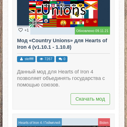
+1
Обновлено 09.11.21
Мод «Country Unions» для Hearts of
Iron 4 (v1.10.1 - 1.10.8)
stefffff
7267
0
Данный мод для Hearts of Iron 4
позволяет объединять государства с
помощью союзов.
Скачать мод
Hearts of Iron 4
/
Геймплей
Biden