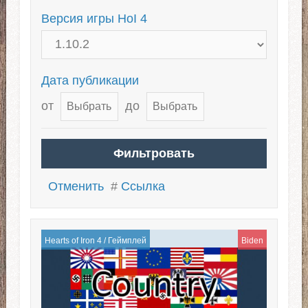
Версия игры HoI 4
Дата публикации
от
до
Отменить
#
Ссылка
Hearts of Iron 4
/
Геймплей
Biden