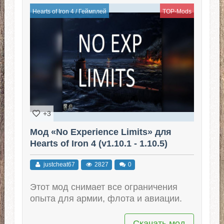
Hearts of Iron 4
/
Геймплей
TOP-Mods
+3
Мод «No Experience Limits» для
Hearts of Iron 4 (v1.10.1 - 1.10.5)
justcheat67
2827
0
Этот мод снимает все ограничения
опыта для армии, флота и авиации.
Скачать мод