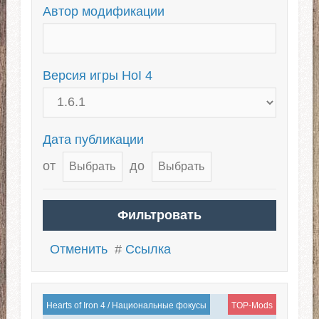
Автор модификации
Версия игры HoI 4
Дата публикации
от
до
Отменить
#
Ссылка
Hearts of Iron 4
/
Национальные фокусы
TOP-Mods