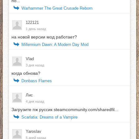
по...
Warhammer The Great Crusade Reborn
122121
1 день назад
на новой версии мод работает?
Millennium Dawn: A Modern Day Mod
Vlad
3 дня назад
когда обнова?
Donbass Flames
Лис
4 дня назад
Загрузите пж руссик steamcommunity.com/sharedfil...
Scarlatia: Dreams of a Vampire
Yaroslav
5 дней назад