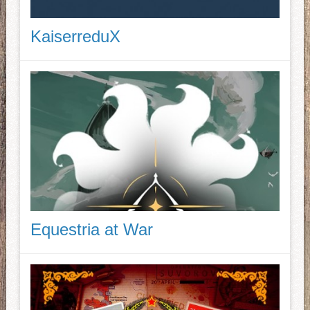
KaiserreduX
Equestria at War