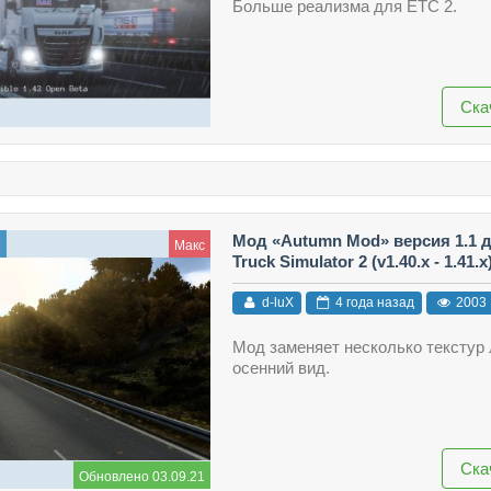
Больше реализма для ЕТС 2.
Ска
Мод «Autumn Mod» версия 1.1 
ы
Макс
Truck Simulator 2 (v1.40.x - 1.41.x
d-luX
4 года назад
2003
Мод заменяет несколько текстур
осенний вид.
Ска
Обновлено 03.09.21