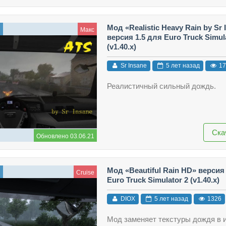
Мод «Realistic Heavy Rain by Sr 
ы
Макс
версия 1.5 для Euro Truck Simul
(v1.40.x)
Sr Insane
5 лет назад
17
Реалистичный сильный дождь.
Ска
Обновлено 03.06.21
Мод «Beautiful Rain HD» версия
ы
Cruise
Euro Truck Simulator 2 (v1.40.x)
DIOX
5 лет назад
1326
Мод заменяет текстуры дождя в и