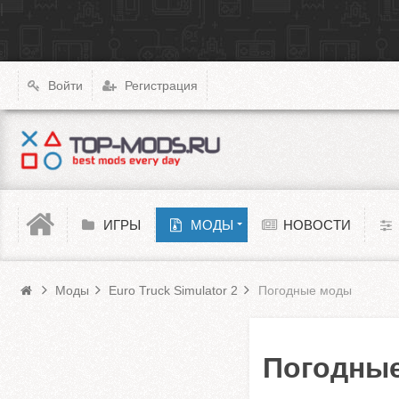
|
X4: Foundations
Transport Fever 2
XCOM: Chimera Squad
Войти
Регистрация
Cyberpunk 2077
Teardown
Melon Playground
ИГРЫ
МОДЫ
НОВОСТИ
Моды Euro Truck Simulator 2
Barotrauma
Моды
Euro Truck Simulator 2
Погодные моды
Погодные