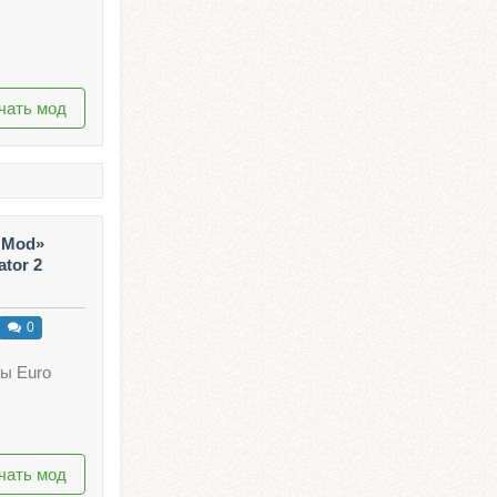
чать мод
 Мod»
ator 2
0
ы Euro
чать мод