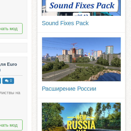
Sound Fixes Pack
чать мод
для Euro
)
0
Расширение России
 листвы на
чать мод