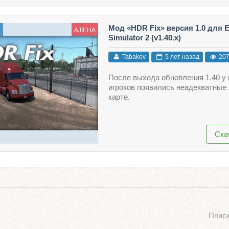
Мод «HDR Fix» версия 1.0 для E
ы
AJIEHA
Simulator 2 (v1.40.x)
Tabakov
5 лет назад
20
После выхода обновления 1.40 у 
игроков появились неадекватные 
карте.
Ска
Поиск