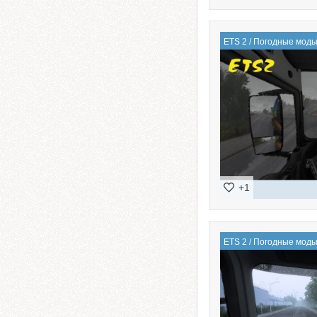
ETS 2
/
Погодные мод
+1
ETS 2
/
Погодные мод