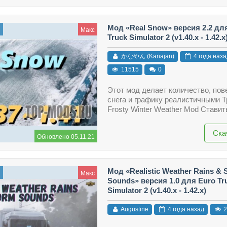
Мод «Real Snow» версия 2.2 дл
ы
Макс
Truck Simulator 2 (v1.40.x - 1.42.x
かなやん (Kanajan)
4 года наза
11515
0
Этот мод делает количество, пов
снега и графику реалистичными 
Frosty Winter Weather Mod Стави
Ска
Обновлено 05.11.21
Мод «Realistic Weather Rains & 
ы
Макс
Sounds» версия 1.0 для Euro Tr
Simulator 2 (v1.40.x - 1.42.x)
Augustine
4 года назад
2