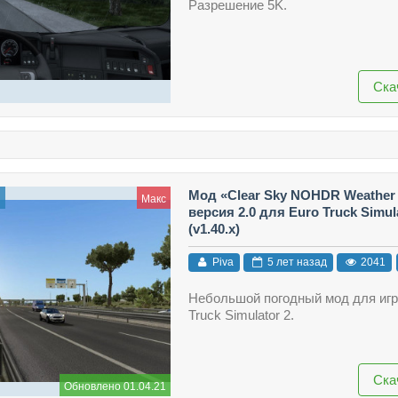
Разрешение 5K.
Ска
Мод «Clear Sky NOHDR Weather
ы
Макс
версия 2.0 для Euro Truck Simul
(v1.40.x)
Piva
5 лет назад
2041
Небольшой погодный мод для игр
Truck Simulator 2.
Ска
Обновлено 01.04.21