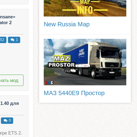
Insane»
ator 2
New Russia Map
52
1
чать мод
МАЗ 5440E9 Простор
 1.40 для
0
гре ETS 2.