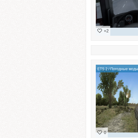
+2
ETS 2
/
Погодные мод
0