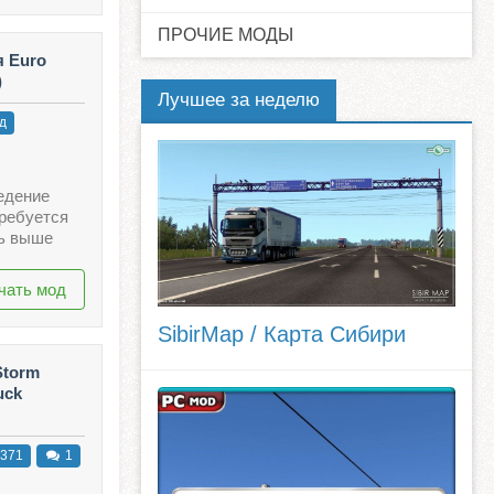
ПРОЧИЕ МОДЫ
я Euro
)
Лучшее за неделю
д
едение
Требуется
ть выше
чать мод
SibirMap / Карта Сибири
Storm
uck
371
1