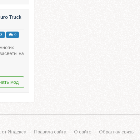
uro Truck
73
0
многих
засветы на
чать мод
 от Яндекса
Правила сайта
О сайте
Обратная связь