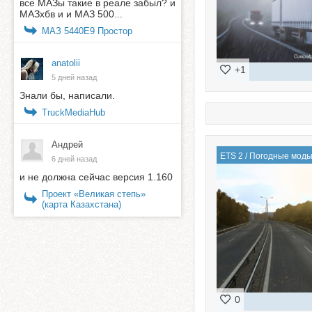
все МАЗы такие в реале забыл? и
МАЗхбв и и МАЗ 500...
МАЗ 5440E9 Простор
anatolii
+1
5 дней назад
Знали бы, написали.
TruckMediaHub
Андрей
ETS 2
/
Погодные мод
6 дней назад
и не должна сейчас версия 1.160
Проект «Великая степь»
(карта Казахстана)
0