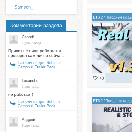
Samson_
ETS 2
/
Погодные мод
Комментарии раздела
Сергей
1 день назад
Привет не пипи работает я
проверял сам лично сейча...
Пак скинов для Schmitz
Cargobull Trailer Pack
+3
Lexancho
2 дня назад
не работает(
ETS 2
/
Погодные мод
Пак скинов для Schmitz
Cargobull Trailer Pack
Андрей
3 дня назад