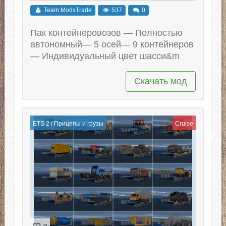
Team ModsTrade
537
0
Пак контейнеровозов — Полностью
автономный— 5 осей— 9 контейнеров
— Индивидуальный цвет шасси&m
Скачать мод
ETS 2
/
Прицепы и грузы
Cruise