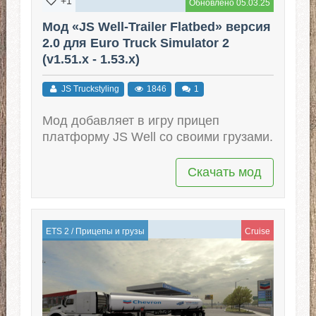
+1
Обновлено 05.03.25
Мод «JS Well-Trailer Flatbed» версия
2.0 для Euro Truck Simulator 2
(v1.51.x - 1.53.x)
JS Truckstyling
1846
1
Мод добавляет в игру прицеп
платформу JS Well со своими грузами.
Скачать мод
ETS 2
/
Прицепы и грузы
Cruise