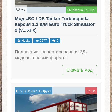
+5
Обновлено 27.03.25
Мод «BC LDS Tanker Turbosquid»
версия 1.3 для Euro Truck Simulator
2 (v1.53.x)
Husky
2277
0
Полностью конвертированная 3Д-
модель в новый формат.
Скачать мод
ETS 2
/
Прицепы и грузы
Cruise