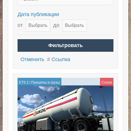
Дата публикации
от
до
Отменить
#
Ссылка
ETS 2
/
Прицепы и грузы
Cruise