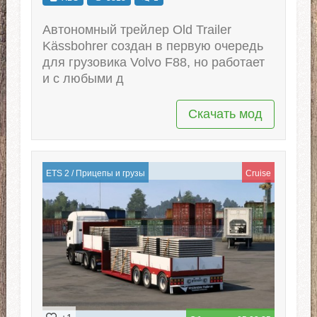
Автономный трейлер Old Trailer
Kässbohrer создан в первую очередь
для грузовика Volvo F88, но работает
и с любыми д
Скачать мод
ETS 2
/
Прицепы и грузы
Cruise