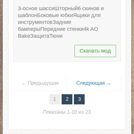
3-осное шассиШторный6 скинов и
шаблонБоковые юбкиЯщики для
инструментовЗадние
бамперыПередние стенки4k AO
BakeЗащитаТюни
Скачать мод
← Предыдущая
Следующая →
1
2
3
Показаны 1-10 из 23