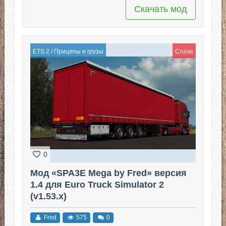
Скачать мод
ETS 2
/
Прицепы и грузы
Cruise
0
Мод «SPA3E Mega by Fred» версия
1.4 для Euro Truck Simulator 2
(v1.53.x)
Fred
575
0