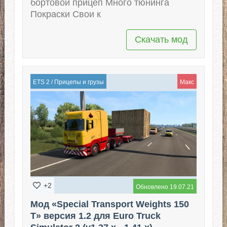
бортовой прицеп Много тюнинга
Покраски Свои к
Скачать мод
ETS 2
/
Прицепы и грузы
Макс
+2
Обновлено 19.07.21
Мод «Special Transport Weights 150
T» версия 1.2 для Euro Truck