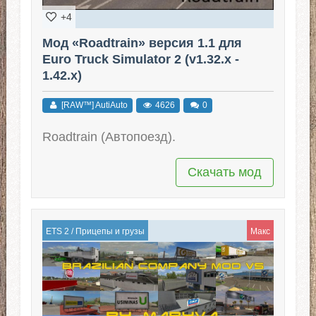
+4
Мод «Roadtrain» версия 1.1 для
Euro Truck Simulator 2 (v1.32.x -
1.42.x)
[RAW™] AutiAuto
4626
0
Roadtrain (Автопоезд).
Скачать мод
ETS 2
/
Прицепы и грузы
Макс