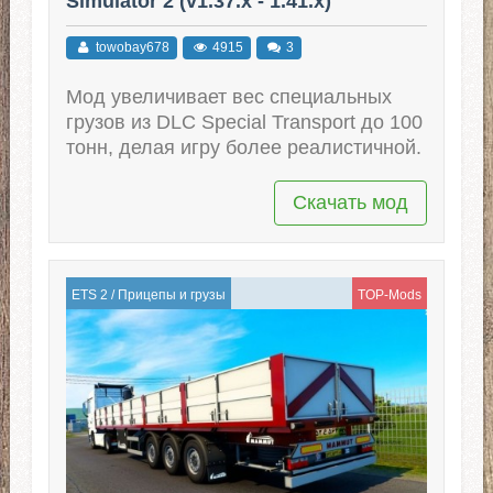
Simulator 2 (v1.37.x - 1.41.x)
towobay678
4915
3
Мод увеличивает вес специальных
грузов из DLC Special Transport до 100
тонн, делая игру более реалистичной.
Скачать мод
ETS 2
/
Прицепы и грузы
TOP-Mods