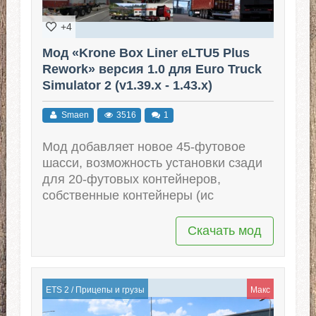
+4
Мод «Krone Box Liner eLTU5 Plus
Rework» версия 1.0 для Euro Truck
Simulator 2 (v1.39.x - 1.43.x)
Smaen
3516
1
Мод добавляет новое 45-футовое
шасси, возможность установки сзади
для 20-футовых контейнеров,
собственные контейнеры (ис
Скачать мод
ETS 2
/
Прицепы и грузы
Макс