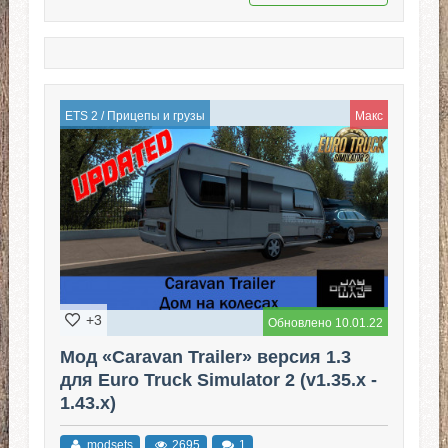
ETS 2
/
Прицепы и грузы
Макс
+3
Обновлено 10.01.22
Мод «Caravan Trailer» версия 1.3
для Euro Truck Simulator 2 (v1.35.x -
1.43.x)
modsets
2695
1