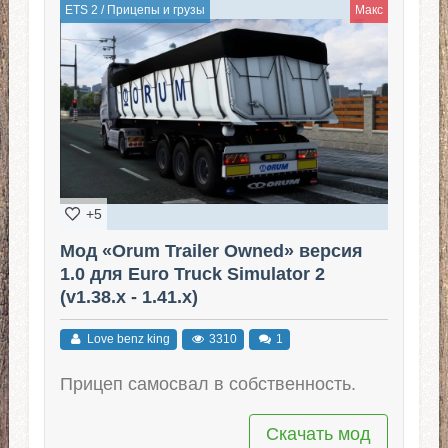
ETS 2
/
Прицепы и грузы
Макс
+5
Мод «Orum Trailer Owned» версия
1.0 для Euro Truck Simulator 2
(v1.38.x - 1.41.x)
Love benz king
3310
1
Прицеп самосвал в собственность.
Скачать мод