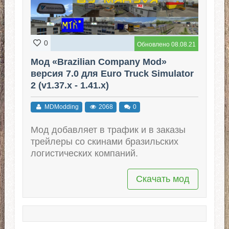
0
Обновлено 08.08.21
Мод «Brazilian Company Mod»
версия 7.0 для Euro Truck Simulator
2 (v1.37.x - 1.41.x)
MDModding
2068
0
Мод добавляет в трафик и в заказы
трейлеры со скинами бразильских
логистических компаний.
Скачать мод