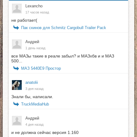
Lexancho
17 часов назад
не работает(
Пак скинов для Schmitz Cargobull Trailer Pack
Андрей
1 день назад
все МАЗы такие в реале забыл? и МАЗхбв и и МАЗ
500...
МАЗ 5440E9 Простор
anatolii
3 дня назад
Знали бы, написали.
TruckMediaHub
Андрей
4 дня назад
и не должна сейчас версия 1.160