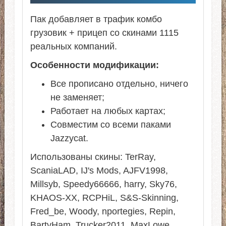
Пак добавляет в трафик комбо
грузовик + прицеп со скинами 1115
реальных компаний.
Особенности модификации:
Все прописано отдельно, ничего
не заменяет;
Работает на любых картах;
Совместим со всеми паками
Jazzycat.
Использованы скины: TerRay,
ScaniaLAD, IJ's Mods, AJFV1998,
Millsyb, Speedy66666, harry, Sky76,
KHAOS-XX, RCPHiL, S&S-Skinning,
Fred_be, Woody, nportegies, Repin,
BartvHam, Trucker2011, MaxLowe,