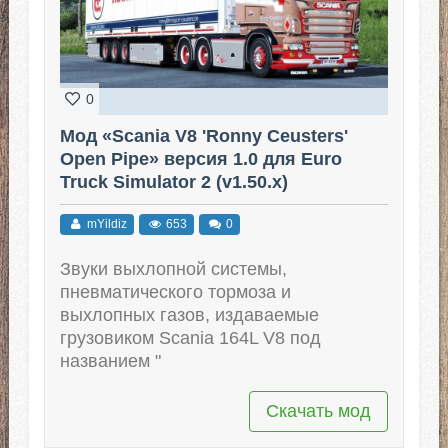
0
Мод «Scania V8 'Ronny Ceusters'
Open Pipe» версия 1.0 для Euro
Truck Simulator 2 (v1.50.x)
mYildiz
653
0
Звуки выхлопной системы,
пневматического тормоза и
выхлопных газов, издаваемые
грузовиком Scania 164L V8 под
названием "
Скачать мод