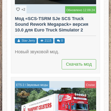
+2
Обновлено 12.09.24
Мод «SCS-TSRM SJe SCS Truck
Sound Rework Megapack» версия
10.0 для Euro Truck Simulator 2
(v1.50.x)
Slav Jerry
2115
0
Новый звуковой мод.
Скачать мод
ETS 2
/
Звуковые моды
Cruise