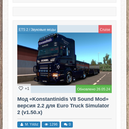
ETS 2
/
Звуковые моды
Cruise
+1
Обновлено 26.05.24
Мод «Konstantinidis V8 Sound Mod»
версия 2.2 для Euro Truck Simulator
2 (v1.50.x)
M. Yıldız
1296
0