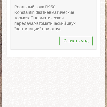
Реальный звук R950
KonstantinidisПневматические
тормозаПневматическая
передачаАвтоматический звук
"вентиляции" при отпус
Скачать мод