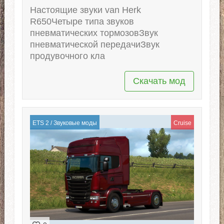
Настоящие звуки van Herk
R650Четыре типа звуков
пневматических тормозовЗвук
пневматической передачиЗвук
продувочного кла
Скачать мод
ETS 2
/
Звуковые моды
Cruise