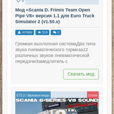
0
Мод «Scania D. Frimis Team Open
Pipe V8» версия 1.1 для Euro Truck
Simulator 2 (v1.50.x)
mYildiz
519
0
Громкая выхлопная системаДва типа
звука пневматического тормоза12
различных звуков пневматической
передачиЗамедлитель с
Скачать мод
ETS 2
/
Звуковые моды
Cruise