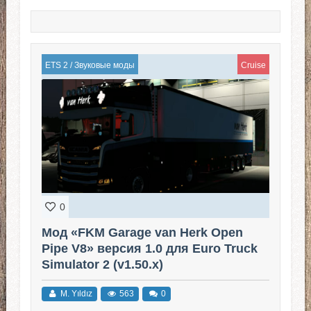
ETS 2
/
Звуковые моды
Cruise
0
Мод «FKM Garage van Herk Open
Pipe V8» версия 1.0 для Euro Truck
Simulator 2 (v1.50.x)
M. Yıldız
563
0