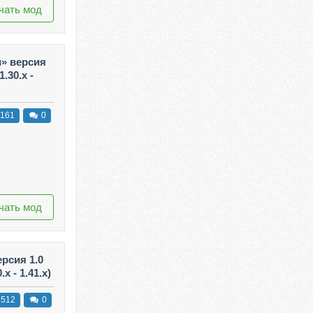
чать мод
» версия
.30.x -
161
0
чать мод
ерсия 1.0
x - 1.41.x)
512
0