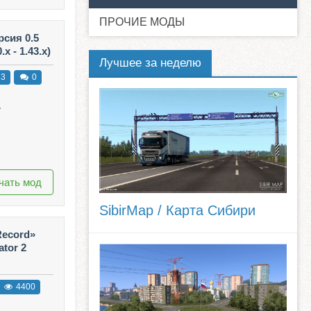
ПРОЧИЕ МОДЫ
рсия 0.5
x - 1.43.x)
Лучшее за неделю
83
0
.
чать мод
SibirMap / Карта Сибири
Record»
ator 2
4400