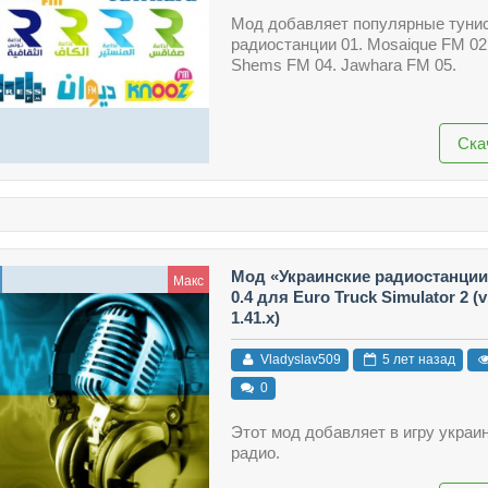
Мод добавляет популярные туни
радиостанции 01. Mosaique FM 02.
Shems FM 04. Jawhara FM 05.
Ска
Мод «Украинские радиостанции
Макс
0.4 для Euro Truck Simulator 2 (v1
1.41.x)
Vladyslav509
5 лет назад
0
Этот мод добавляет в игру украи
радио.