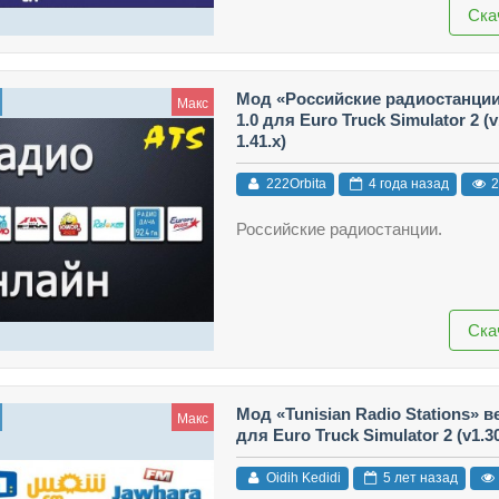
Ска
Мод «Российские радиостанции
Макс
1.0 для Euro Truck Simulator 2 (v1
1.41.x)
222Orbita
4 года назад
2
Российские радиостанции.
Ска
Мод «Tunisian Radio Stations» в
Макс
для Euro Truck Simulator 2 (v1.30.
Oidih Kedidi
5 лет назад