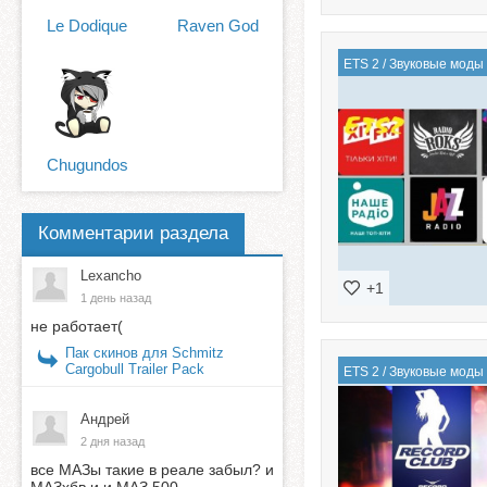
Le Dodique
Raven God
ETS 2
/
Звуковые моды
Chugundos
Комментарии раздела
Lexancho
+1
1 день назад
не работает(
Пак скинов для Schmitz
Cargobull Trailer Pack
ETS 2
/
Звуковые моды
Андрей
2 дня назад
все МАЗы такие в реале забыл? и
МАЗхбв и и МАЗ 500...