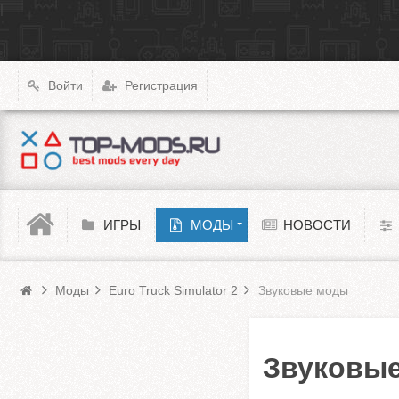
|
X4: Foundations
Transport Fever 2
XCOM: Chimera Squad
Войти
Регистрация
Cyberpunk 2077
Teardown
Melon Playground
ИГРЫ
МОДЫ
НОВОСТИ
Моды Euro Truck Simulator 2
Barotrauma
Моды
Euro Truck Simulator 2
Звуковые моды
Звуковые