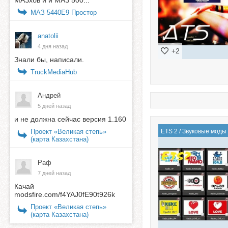
МАЗ 5440E9 Простор
anatolii
4 дня назад
+2
Знали бы, написали.
TruckMediaHub
Андрей
5 дней назад
и не должна сейчас версия 1.160
Проект «Великая степь»
ETS 2
/
Звуковые моды
(карта Казахстана)
Раф
7 дней назад
Качай
modsfire.com/f4YAJ0fE90t926k
Проект «Великая степь»
(карта Казахстана)