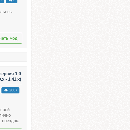
ельных
чать мод
ерсия 1.0
x - 1.41.x)
2887
 свой
лично
 поездок.