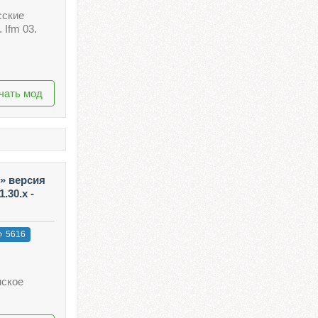
сские
 Ifm 03.
чать мод
» версия
.30.x -
5616
нское