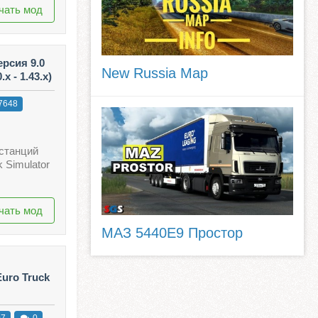
чать мод
рсия 9.0
New Russia Map
x - 1.43.x)
7648
останций
 Simulator
чать мод
МАЗ 5440E9 Простор
uro Truck
07
0