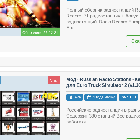
Полный сборник радиостанций Ra
Record: 71 радиостанция + бонус 
радирстанций: Radio Record Europ
Ener
Обновлено 23.12.21
Ска
Мод «Russian Radio Stations» ве
Макс
для Euro Truck Simulator 2 (v1.30.
Ava
4 года назад
5180
Российские радиостанции в разн
Содержит 380 станций Все радио
работают