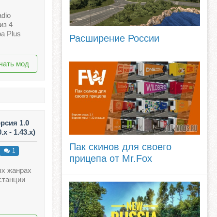
dio
из 4
a Plus
Расширение России
чать мод
рсия 1.0
x - 1.43.x)
Пак скинов для своего
1
прицепа от Mr.Fox
ых жанрах
станции