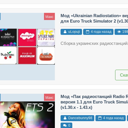
Мод «Ukrainian Radiostаtion» ве
Макс
для Euro Truck Simulator 2 (v1.30.
uLopuji
4 года назад
19
Сборка украинских радиостанций
Ска
Мод «Пак радиостанций Radio 
Макс
версия 1.1 для Euro Truck Simul
(v1.30.x - 1.43.x)
Dancebunny98
4 года назад
0