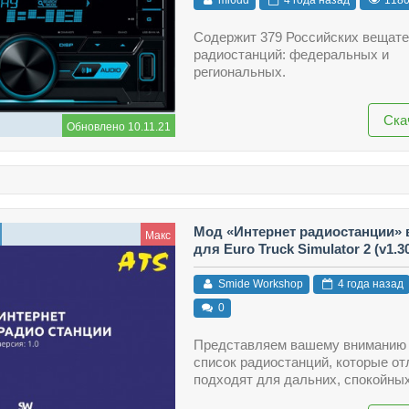
Содержит 379 Российских вещат
радиостанций: федеральных и
региональных.
Ска
Обновлено 10.11.21
Мод «Интернет радиостанции» в
Макс
для Euro Truck Simulator 2 (v1.30.
Smide Workshop
4 года назад
0
Представляем вашему вниманию
список радиостанций, которые от
подходят для дальних, спокойных