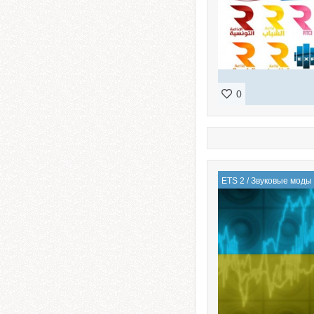
0
ETS 2
/
Звуковые моды