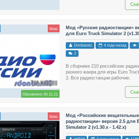
Ска
Мод «Русские радиостанции» ве
Макс
для Euro Truck Simulator 2 (v1.30.
Donbassic
4 года назад
2
В сборнике 210 российских ради
разного жанра для игры Euro Truck
2. Все радиостанции рабочие.
Ска
Обновлено 30.11.21
Мод «Российские вещательные
Макс
радиостанции» версия 2.5 для E
Simulator 2 (v1.30.x - 1.42.x)
mi6dd
4 года назад
118