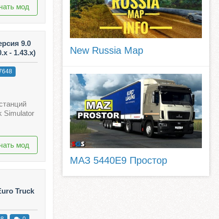
чать мод
рсия 9.0
New Russia Map
x - 1.43.x)
7648
останций
 Simulator
чать мод
МАЗ 5440E9 Простор
uro Truck
08
0