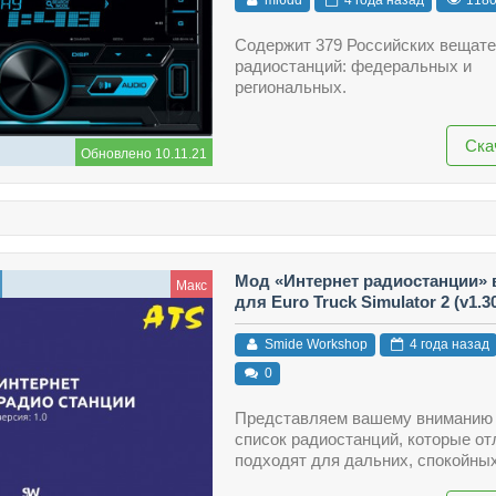
Содержит 379 Российских вещат
радиостанций: федеральных и
региональных.
Ска
Обновлено 10.11.21
Мод «Интернет радиостанции» в
Макс
для Euro Truck Simulator 2 (v1.30.
Smide Workshop
4 года назад
0
Представляем вашему вниманию
список радиостанций, которые от
подходят для дальних, спокойных