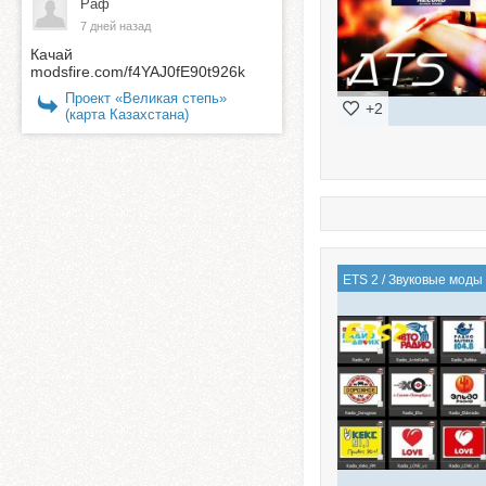
Раф
7 дней назад
Качай
modsfire.com/f4YAJ0fE90t926k
Проект «Великая степь»
+2
(карта Казахстана)
ETS 2
/
Звуковые моды