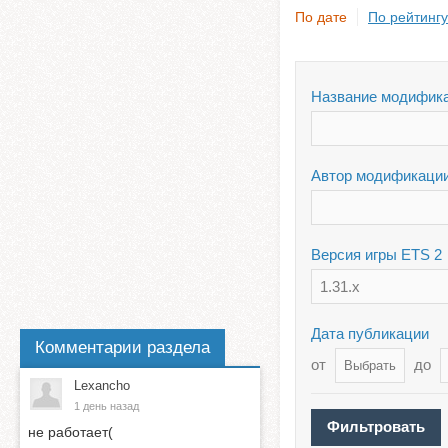
По дате
По рейтингу
Название модифик
Автор модификаци
Версия игры ETS 2
1.31.x
Дата публикации
Комментарии раздела
от
до
Lexancho
1 день назад
не работает(