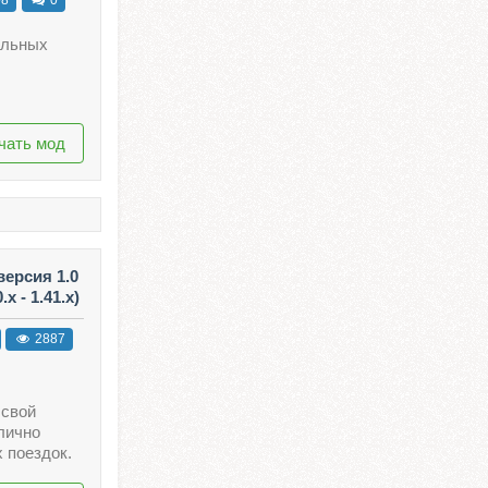
ельных
чать мод
ерсия 1.0
x - 1.41.x)
2887
 свой
лично
 поездок.