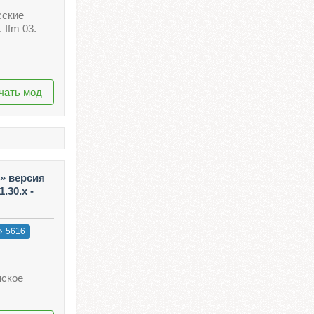
сские
 Ifm 03.
чать мод
» версия
.30.x -
5616
нское