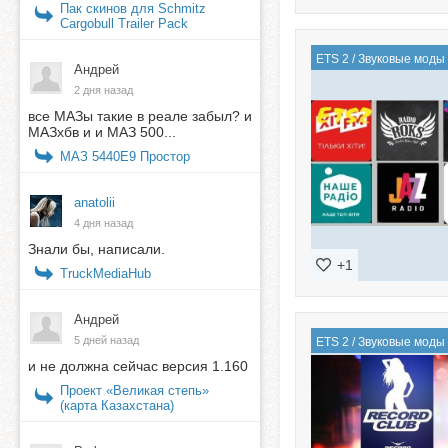
Пак скинов для Schmitz
Cargobull Trailer Pack
ETS 2
/
Звуковые моды
Андрей
2 дня назад
все МАЗы такие в реале забыл? и
МАЗхбв и и МАЗ 500...
МАЗ 5440E9 Простор
anatolii
4 дня назад
Знали бы, написали.
+1
TruckMediaHub
Андрей
5 дней назад
ETS 2
/
Звуковые моды
и не должна сейчас версия 1.160
Проект «Великая степь»
(карта Казахстана)