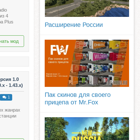
dio
из 4
a Plus
Расширение России
чать мод
рсия 1.0
x - 1.43.x)
Пак скинов для своего
1
прицепа от Mr.Fox
ых жанрах
станции