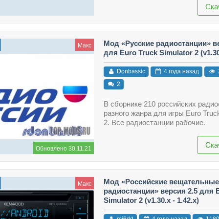
Ска
Мод «Русские радиостанции» ве
Макс
для Euro Truck Simulator 2 (v1.30.
Donbassic
4 года назад
2
В сборнике 210 российских ради
разного жанра для игры Euro Truck
2. Все радиостанции рабочие.
Ска
Обновлено 30.11.21
Мод «Российские вещательные
Макс
радиостанции» версия 2.5 для E
Simulator 2 (v1.30.x - 1.42.x)
mi6dd
4 года назад
118