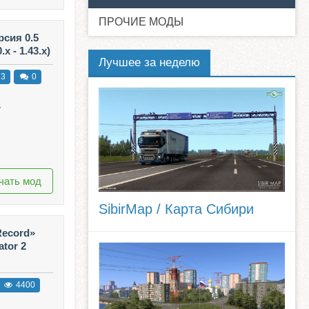
ПРОЧИЕ МОДЫ
рсия 0.5
x - 1.43.x)
Лучшее за неделю
83
0
.
чать мод
SibirMap / Карта Сибири
Record»
ator 2
4400