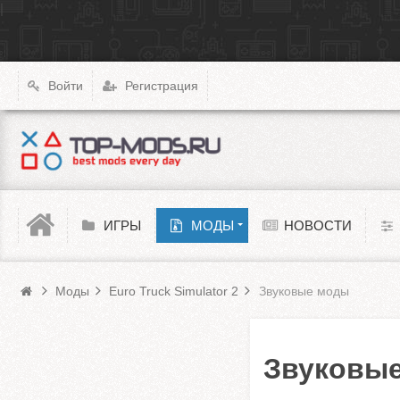
|
X4: Foundations
Transport Fever 2
XCOM: Chimera Squad
Войти
Регистрация
Cyberpunk 2077
Teardown
Melon Playground
ИГРЫ
МОДЫ
НОВОСТИ
Моды Euro Truck Simulator 2
Barotrauma
Моды
Euro Truck Simulator 2
Звуковые моды
Звуковые