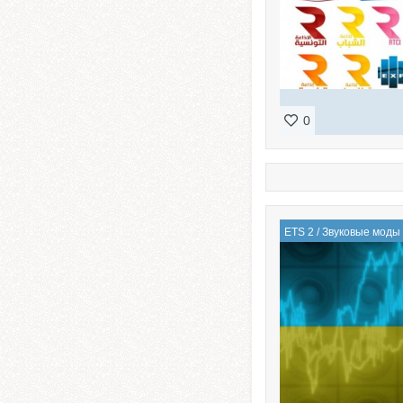
0
ETS 2
/
Звуковые моды