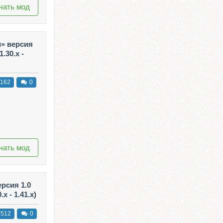
чать мод
» версия
.30.x -
162
0
чать мод
ерсия 1.0
x - 1.41.x)
512
0