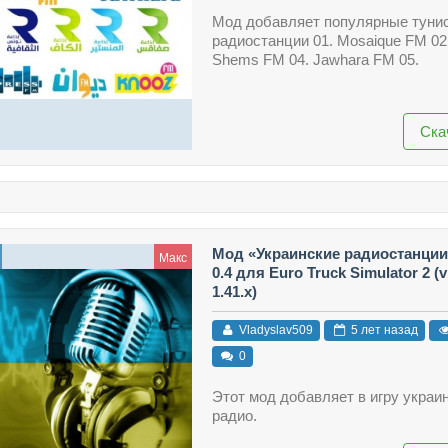
Мод добавляет популярные туни
радиостанции 01. Mosaique FM 02.
Shems FM 04. Jawhara FM 05.
Ска
Мод «Украинские радиостанции
Макс
0.4 для Euro Truck Simulator 2 (v1
1.41.x)
Vladyslav509
5 лет назад
0
Этот мод добавляет в игру украи
радио.