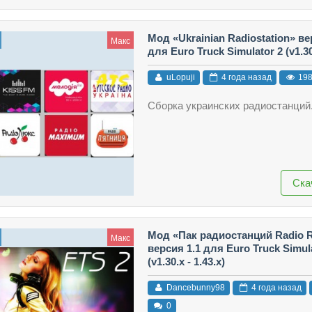
Мод «Ukrainian Radiostаtion» ве
Макс
для Euro Truck Simulator 2 (v1.30.
uLopuji
4 года назад
19
Сборка украинских радиостанций
Ска
Мод «Пак радиостанций Radio 
Макс
версия 1.1 для Euro Truck Simul
(v1.30.x - 1.43.x)
Dancebunny98
4 года назад
0