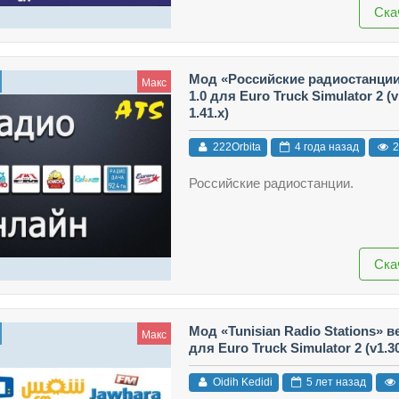
Ска
Мод «Российские радиостанции
Макс
1.0 для Euro Truck Simulator 2 (v1
1.41.x)
222Orbita
4 года назад
2
Российские радиостанции.
Ска
Мод «Tunisian Radio Stations» в
Макс
для Euro Truck Simulator 2 (v1.30.
Oidih Kedidi
5 лет назад