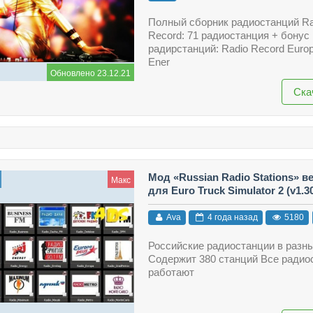
Полный сборник радиостанций Ra
Record: 71 радиостанция + бонус 
радирстанций: Radio Record Europ
Ener
Обновлено 23.12.21
Ска
Мод «Russian Radio Stations» ве
Макс
для Euro Truck Simulator 2 (v1.30.
Ava
4 года назад
5180
Российские радиостанции в разн
Содержит 380 станций Все радио
работают