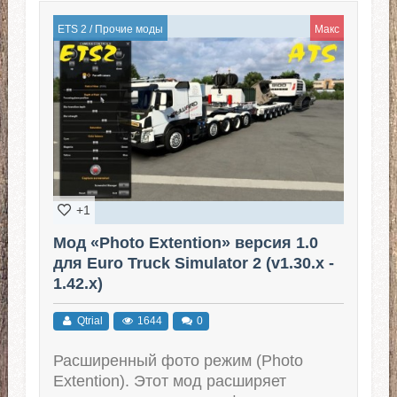
ETS 2
/
Прочие моды
Макс
+1
Мод «Photo Extention» версия 1.0
для Euro Truck Simulator 2 (v1.30.x -
1.42.x)
Qtrial
1644
0
Расширенный фото режим (Photo
Extention). Этот мод расширяет