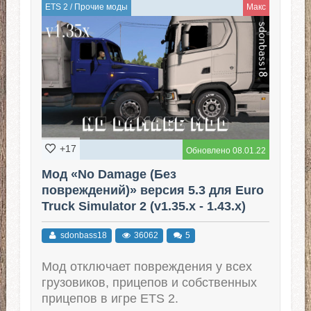
ETS 2
/
Прочие моды
Макс
+17
Обновлено 08.01.22
Мод «No Damage (Без
повреждений)» версия 5.3 для Euro
Truck Simulator 2 (v1.35.x - 1.43.x)
sdonbass18
36062
5
Мод отключает повреждения у всех
грузовиков, прицепов и собственных
прицепов в игре ETS 2.