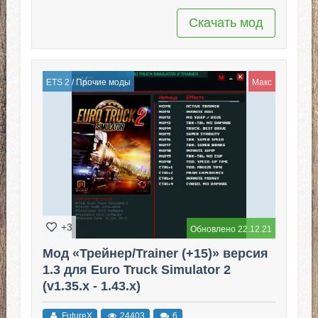
Скачать мод
ETS 2
/
Прочие моды
Макс
+3
Обновлено 22.12.21
Мод «Трейнер/Trainer (+15)» версия
1.3 для Euro Truck Simulator 2
(v1.35.x - 1.43.x)
FutureX
24403
6