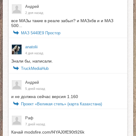
Андрей
2 дня назад
все МАЗы такие в реале забыл? и МАЗхбв и и МАЗ
500...
МАЗ 5440E9 Простор
anatolii
4 дня назад
Знали бы, написали.
TruckMediaHub
Андрей
5 дней назад
и не должна сейчас версия 1.160
Проект «Великая степь» (карта Казахстана)
Раф
7 дней назад
Качай modsfire.com/f4YAJ0fE90t926k