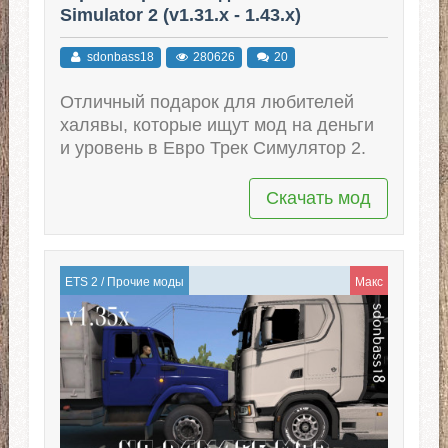
Simulator 2 (v1.31.x - 1.43.x)
sdonbass18
280626
20
Отличный подарок для любителей
халявы, которые ищут мод на деньги
и уровень в Евро Трек Симулятор 2.
Скачать мод
ETS 2
/
Прочие моды
Макс