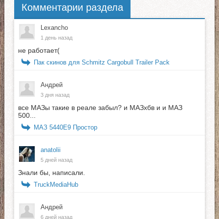
Комментарии раздела
Lexancho
1 день назад
не работает(
Пак скинов для Schmitz Cargobull Trailer Pack
Андрей
3 дня назад
все МАЗы такие в реале забыл? и МАЗхбв и и МАЗ
500...
МАЗ 5440E9 Простор
anatolii
5 дней назад
Знали бы, написали.
TruckMediaHub
Андрей
6 дней назад