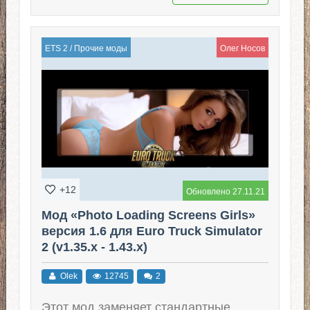
ETS 2
/
Прочие моды
Олег Носов
+12
Обновлено 27.11.21
Мод «Photo Loading Screens Girls»
версия 1.6 для Euro Truck Simulator
2 (v1.35.x - 1.43.x)
Olek
12745
2
Этот мод заменяет стандартные