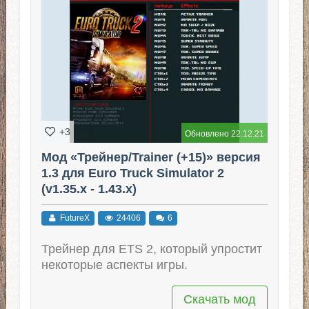
+3
Обновлено 22.12.21
Мод «Трейнер/Trainer (+15)» версия
1.3 для Euro Truck Simulator 2
(v1.35.x - 1.43.x)
FutureX
24406
6
Трейнер для ЕTS 2, который упростит
некоторые аспекты игры.
Скачать мод