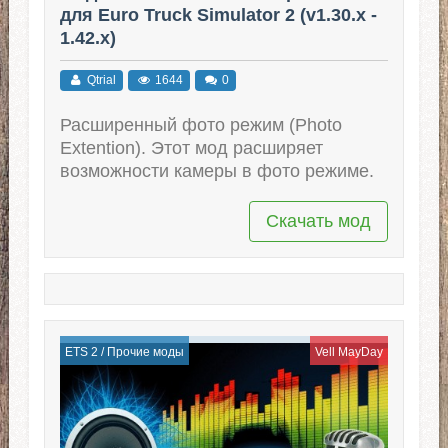
для Euro Truck Simulator 2 (v1.30.x -
1.42.x)
Qtrial
1644
0
Расширенный фото режим (Photo
Extention). Этот мод расширяет
возможности камеры в фото режиме.
Скачать мод
ETS 2
/
Прочие моды
Vell MayDay