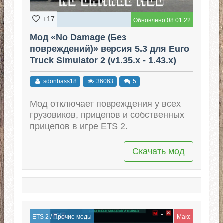
+17
Обновлено 08.01.22
Мод «No Damage (Без
повреждений)» версия 5.3 для Euro
Truck Simulator 2 (v1.35.x - 1.43.x)
sdonbass18
36063
5
Мод отключает повреждения у всех
грузовиков, прицепов и собственных
прицепов в игре ETS 2.
Скачать мод
ETS 2
/
Прочие моды
Макс