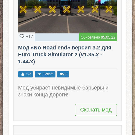
+17
Обновлено 05.05.22
Мод «No Road end» версия 3.2 для
Euro Truck Simulator 2 (v1.35.x -
1.44.x)
SP
12895
1
Мод убирает невидимые барьеры и
знаки конца дороги!
Скачать мод