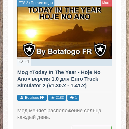
ETS 2
/
Прочие моды
Макс
+1
Мод «Today In The Year - Hoje No
Ano» версия 1.0 для Euro Truck
Simulator 2 (v1.30.x - 1.41.x)
Botafogo FR
2183
1
Мод меняет расположение солнца
каждый день.