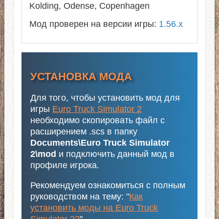
Kolding, Odense, Copenhagen
Мод проверен на версии игры:
1.56.x
УСТАНОВКА МОДА
Для того, чтобы установить мод для
игры
Euro Truck Simulator 2
необходимо скопировать файл с
расширением .scs в папку
Documents\Euro Truck Simulator
2\mod
и подключить данный мод в
профиле игрока.
Рекомендуем ознакомиться с полным
руководством на тему: "
Как
установить моды на Euro Truck
Simulator 2?
"