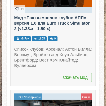
+1
Мод «Пак вымпелов клубов АПЛ»
версия 1.0 для Euro Truck Simulator
2 (v1.38.x - 1.50.x)
Mr.Fox
1865
0
Список клубов: Арсенал; Астон Вилла;
Борнмут; Брайтон энд Хоув Альбион;
Брентфорд; Вест Хэм Юнайтед;
Вулверхэм
Скачать мод
ETS 2
/
Интерьеры
Cruise