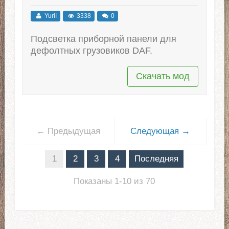
YuriI
3338
0
Подсветка приборной панели для
дефолтных грузовиков DAF.
Скачать мод
← Предыдущая
Следующая →
1
2
3
4
Последняя
Показаны 1-10 из 70