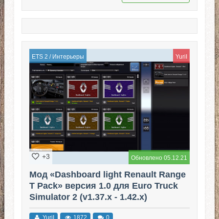
ETS 2
/
Интерьеры
YuriI
+3
Обновлено 05.12.21
Мод «Dashboard light Renault Range
T Pack» версия 1.0 для Euro Truck
Simulator 2 (v1.37.x - 1.42.x)
YuriI
1872
0