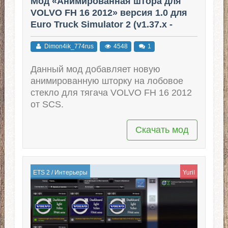
Мод «Анимированная штора для
VOLVO FH 16 2012» версия 1.0 для
Euro Truck Simulator 2 (v1.37.x -
1.41.x)
Dimon4ik_774rus
4548
1
Данный мод добавляет новую
анимированную шторку на лобовое
стекло для тягача VOLVO FH 16 2012
от SCS.
Скачать мод
ETS 2
/
Интерьеры
YuriI