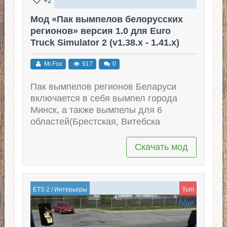
+2
Мод «Пак вымпелов белорусских
регионов» версия 1.0 для Euro
Truck Simulator 2 (v1.38.x - 1.41.x)
Mr.Fox
917
0
Пак вымпелов регионов Беларуси
включается в себя вымпел города
Минск, а также вымпелы для 6
областей(Брестская, Витебска
Скачать мод
ETS 2
/
Интерьеры
YuriI