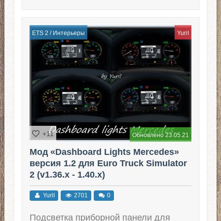
ETS 2
/
Интерьеры
YuriI
+11
Обновлено 23.05.21
Мод «Dashboard Lights Mercedes»
версия 1.2 для Euro Truck Simulator
2 (v1.36.x - 1.40.x)
YuriI
2701
0
Подсветка приборной панели для