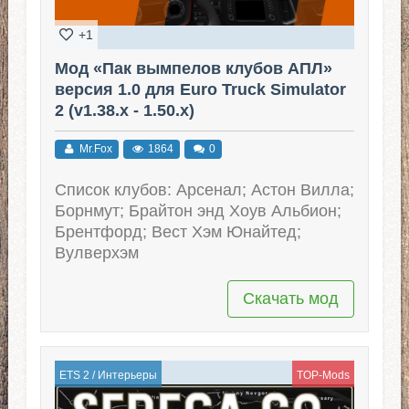
+1
Мод «Пак вымпелов клубов АПЛ»
версия 1.0 для Euro Truck Simulator
2 (v1.38.x - 1.50.x)
Mr.Fox
1864
0
Список клубов: Арсенал; Астон Вилла;
Борнмут; Брайтон энд Хоув Альбион;
Брентфорд; Вест Хэм Юнайтед;
Вулверхэм
Скачать мод
ETS 2
/
Интерьеры
TOP-Mods