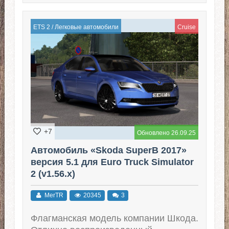
ETS 2
/
Легковые автомобили
Cruise
+7
Обновлено 26.09.25
Автомобиль «Skoda SuperB 2017»
версия 5.1 для Euro Truck Simulator
2 (v1.56.x)
MerTR
20345
3
Флагманская модель компании Шкода.