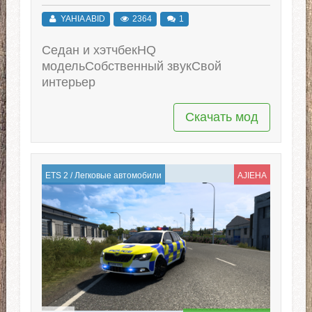
YAHIA ABID
2364
1
Седан и хэтчбекHQ
модельСобственный звукСвой
интерьер
Скачать мод
ETS 2
/
Легковые автомобили
AJIEHA