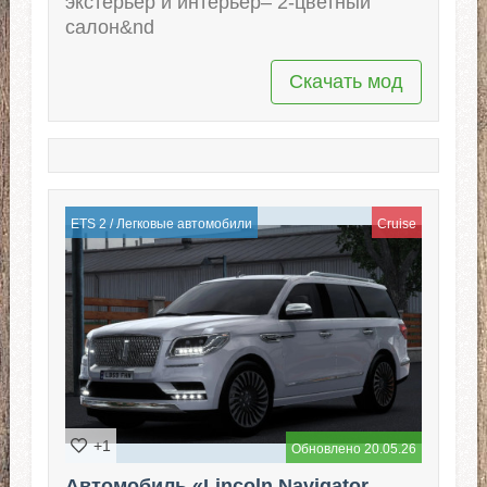
экстерьер и интерьер– 2-цветный
салон&nd
Скачать мод
ETS 2
/
Легковые автомобили
Cruise
+1
Обновлено 20.05.26
Автомобиль «Lincoln Navigator