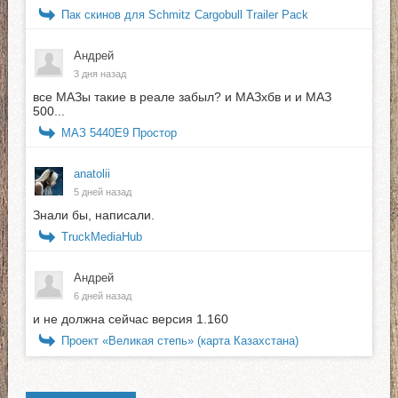
Пак скинов для Schmitz Cargobull Trailer Pack
Андрей
3 дня назад
все МАЗы такие в реале забыл? и МАЗхбв и и МАЗ
500...
МАЗ 5440E9 Простор
anatolii
5 дней назад
Знали бы, написали.
TruckMediaHub
Андрей
6 дней назад
и не должна сейчас версия 1.160
Проект «Великая степь» (карта Казахстана)