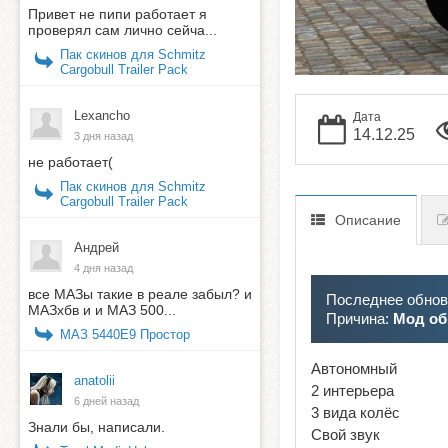
Привет не пипи работает я
проверял сам лично сейча...
Пак скинов для Schmitz
Cargobull Trailer Pack
Lexancho
Дата
14.12.25
3 дня назад
не работает(
Пак скинов для Schmitz
Cargobull Trailer Pack
Описание
Андрей
4 дня назад
все МАЗы такие в реале забыл? и
Последнее обновл
МАЗхбв и и МАЗ 500...
Причина:
Мод об
МАЗ 5440E9 Простор
Автономный
anatolii
2 интерьера
6 дней назад
3 вида колёс
Знали бы, написали.
Свой звук