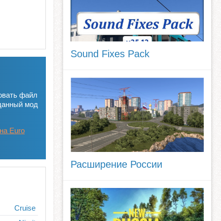
Sound Fixes Pack
овать файл
данный мод
на Euro
Расширение России
Cruise