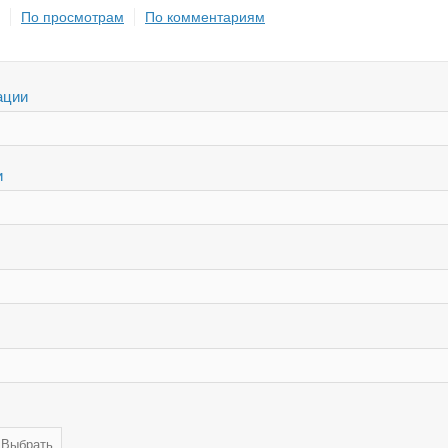
По просмотрам
По комментариям
ации
и