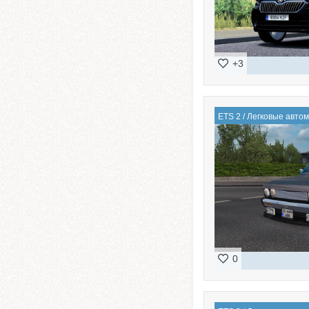
+3
ETS 2
/
Легковые авто
0