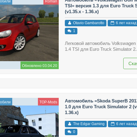
мобили
Roman
TSI» версия 1.3 для Euro Truck S
(v1.35.x - 1.36.x)
Otavio Gambarotto
6 лет назад
1
Легковой автомобиль Volkswagen
1.4 TSI для Euro Truck Simulator 2.
Ска
Обновлено 03.04.20
Автомобиль «Skoda SuperB 201
мобили
TOP-Mods
1.0 для Euro Truck Simulator 2 (v1
1.36.x)
The Edgar Gaming
6 лет назад
0