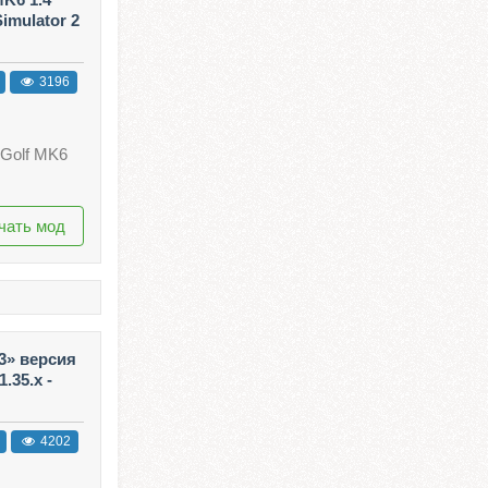
imulator 2
3196
 Golf MK6
чать мод
3» версия
.35.x -
4202