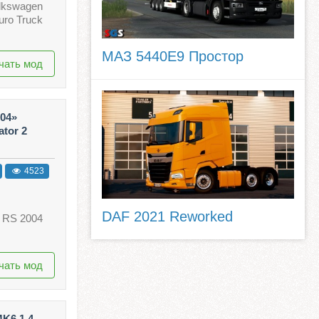
lkswagen
uro Truck
МАЗ 5440E9 Простор
чать мод
04»
ator 2
4523
DAF 2021 Reworked
 RS 2004
чать мод
K6 1.4