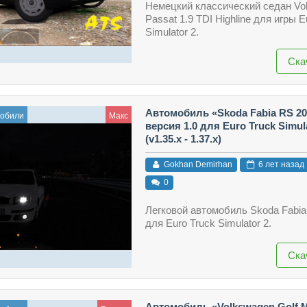
Немецкий классический седан Vo
Passat 1.9 TDI Highline для игры E
Simulator 2.
Ска
Автомобиль «Skoda Fabia RS 20
мобили
Макс
версия 1.0 для Euro Truck Simul
(v1.35.x - 1.37.x)
Gokhan Demirhan
6 лет назад
0
Легковой автомобиль Skoda Fabia
для Euro Truck Simulator 2.
Ска
Автомобиль «Volkswagen Golf M