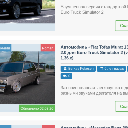
Улучшенная версия стандартной
Euro Truck Simulator 2.
Ска
Автомобиль «Fiat Tofas Murat 1
мобили
Roman
2.0 для Euro Truck Simulator 2 (v1
1.36.x)
Berkay Pekesen
6 лет назад
0
Затюнингованная легковушка с д
разными звуками двигателя на вы
Ска
Обновлено 02.03.20
Автомобиль «Mercedes Benz 30