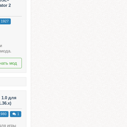
ator 2
1927
и
риода.
чать мод
1.0 для
.36.x)
980
1
ля игры