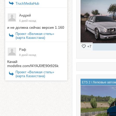
TruckMediaHub
Андрей
6 дней назад
и не должна сейчас версия 1.160
Проект «Великая степь»
(карта Казахстана)
+7
Раф
8 дней назад
Качай
modsfire.com/f4YAJ0fE90t926k
Проект «Великая степь»
(карта Казахстана)
ETS 2
/
Легковые авто