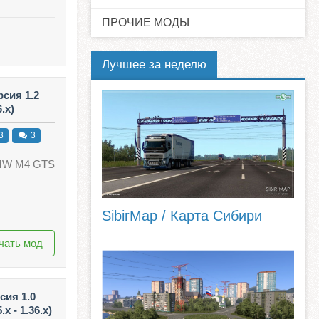
ПРОЧИЕ МОДЫ
Лучшее за неделю
сия 1.2
.x)
3
3
BMW M4 GTS
SibirMap / Карта Сибири
чать мод
ия 1.0
x - 1.36.x)