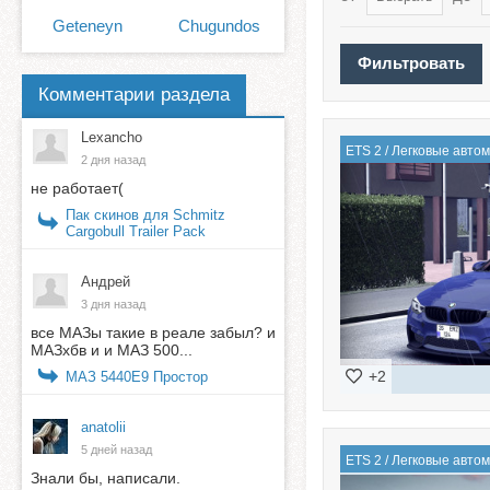
Geteneyn
Chugundos
Комментарии раздела
Lexancho
ETS 2
/
Легковые авто
2 дня назад
не работает(
Пак скинов для Schmitz
Cargobull Trailer Pack
Андрей
3 дня назад
все МАЗы такие в реале забыл? и
МАЗхбв и и МАЗ 500...
+2
МАЗ 5440E9 Простор
anatolii
5 дней назад
ETS 2
/
Легковые авто
Знали бы, написали.