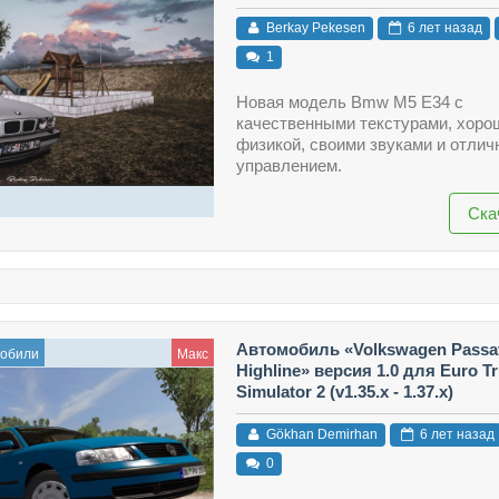
Berkay Pekesen
6 лет назад
1
Новая модель Bmw M5 Е34 с
качественными текстурами, хоро
физикой, своими звуками и отли
управлением.
Ска
Автомобиль «Volkswagen Passat
мобили
Макс
Highline» версия 1.0 для Euro T
Simulator 2 (v1.35.x - 1.37.x)
Gökhan Demirhan
6 лет назад
0