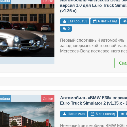
мобили
Cruise
версия 1.0 для Euro Truck Simul
(v1.36.x)
LazKopuz53
6 лет назад
0
Первый спортивный автомобиль
западногерманской торговой марк
Mercedes-Benz послевоенного пе
Ска
Автомобиль «BMW E36» версия 
мобили
Cruise
Euro Truck Simulator 2 (v1.35.x - 1
Harun Aras
6 лет назад
1
Немецкий автомобиль BMW E36 д