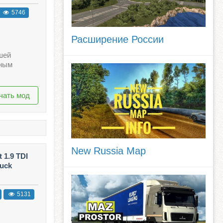
5746
Расширение России
шей
чным
чать мод
New Russia Map
 1.9 TDI
ruck
5131