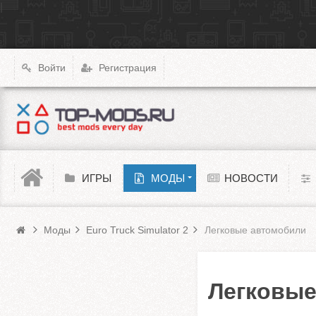
|
X4: Foundations
Transport Fever 2
XCOM: Chimera Squad
Войти
Регистрация
Cyberpunk 2077
Teardown
Melon Playground
ИГРЫ
МОДЫ
НОВОСТИ
Моды Euro Truck Simulator 2
Barotrauma
Моды
Euro Truck Simulator 2
Легковые автомобили
Легковые