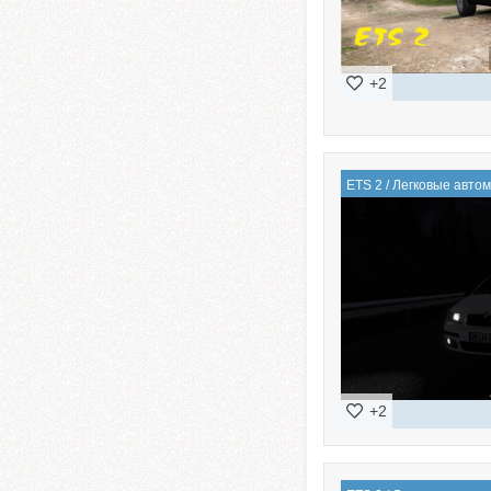
+2
ETS 2
/
Легковые авто
+2