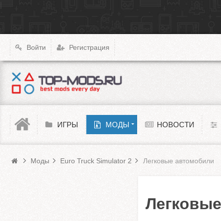
|
X4: Foundations
Transport Fever 2
XCOM: Chimera Squad
Войти
Регистрация
Cyberpunk 2077
Teardown
Melon Playground
ИГРЫ
МОДЫ
НОВОСТИ
Моды Euro Truck Simulator 2
Barotrauma
Моды
Euro Truck Simulator 2
Легковые автомобили
Легковые