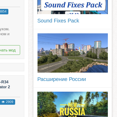
3854
Sound Fixes Pack
уком.
ном и
чать мод
Расширение России
-R34
ator 2
2909