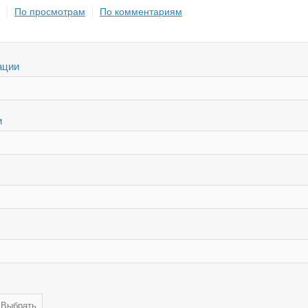
По просмотрам
По комментариям
ации
и