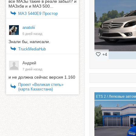
все МАЗы такие в реале забыл? и
МАЗхбв и и МАЗ 500...
МАЗ 5440E9 Простор
anatolii
6 дней назад
Знали бы, написали.
TruckMediaHub
+4
Андрей
7 дней назад
и не должна сейчас версия 1.160
Проект «Великая степь»
(карта Казахстана)
ETS 2
/
Легковые авто