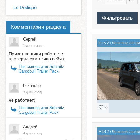
Le Dodique
Комментарии раздела
Сергей
ETS 2
/
Легковые авто
1 день назад
Привет не пипи работает я
проверял сам лично сейча...
Пак скинов для Schmitz
Cargobull Trailer Pack
Lexancho
3 дня назад
не работает(
0
Пак скинов для Schmitz
Cargobull Trailer Pack
Андрей
ETS 2
/
Легковые авто
4 дня назад