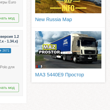
игры Euro
чать мод
New Russia Map
версия 1.2
x - 1.34.x)
2671
Polo для
МАЗ 5440E9 Простор
чать мод