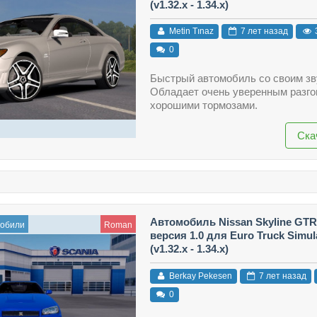
(v1.32.x - 1.34.x)
Metin Tınaz
7 лет назад
0
Быстрый автомобиль со своим зв
Обладает очень уверенным разго
хорошими тормозами.
Ска
Автомобиль Nissan Skyline GTR
мобили
Roman
версия 1.0 для Euro Truck Simul
(v1.32.x - 1.34.x)
Berkay Pekesen
7 лет назад
0