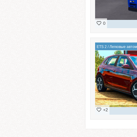
0
ETS 2
/
Легковые авто
+2