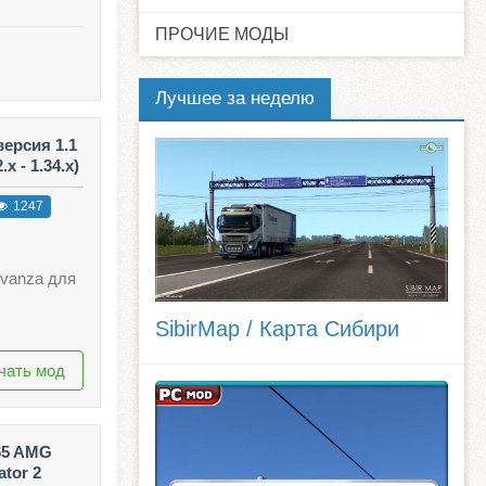
ПРОЧИЕ МОДЫ
Лучшее за неделю
ерсия 1.1
x - 1.34.x)
1247
Avanza для
SibirMap / Карта Сибири
чать мод
65 AMG
ator 2